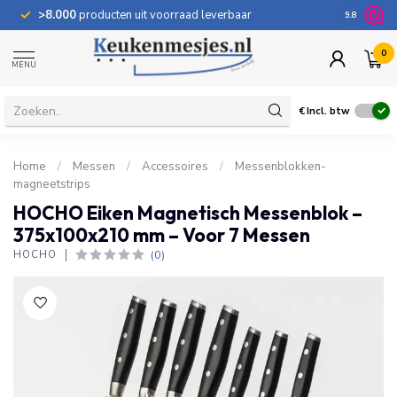
>8.000
producten uit voorraad leverbaar
100 dage
9.8
0
MENU
€
Incl. btw
Home
/
Messen
/
Accessoires
/
Messenblokken-
magneetstrips
HOCHO Eiken Magnetisch Messenblok –
375x100x210 mm – Voor 7 Messen
(0)
HOCHO