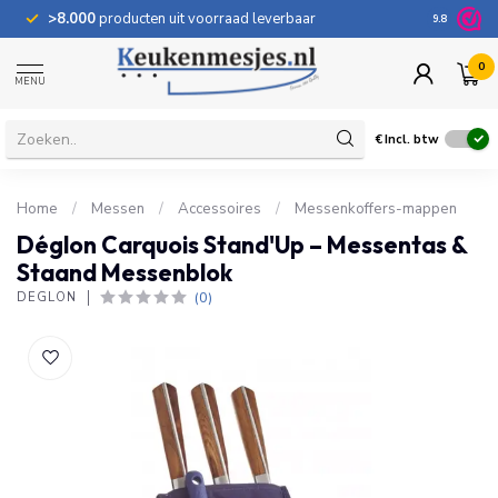
>8.000
producten uit voorraad leverbaar
100 dage
9.8
0
MENU
€
Incl. btw
Home
/
Messen
/
Accessoires
/
Messenkoffers-mappen
Déglon Carquois Stand'Up – Messentas &
Staand Messenblok
(0)
DÉGLON