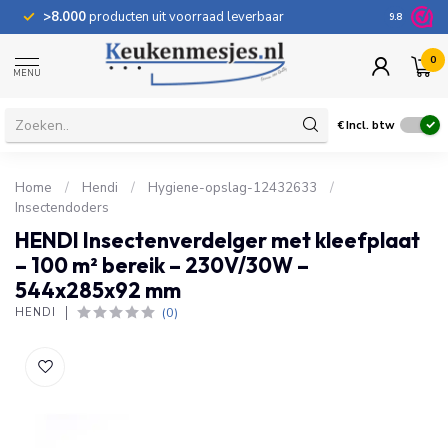
>8.000
producten uit voorraad leverbaar
100 dage
9.8
0
MENU
€
Incl. btw
Home
/
Hendi
/
Hygiene-opslag-12432633
/
Insectendoders
HENDI Insectenverdelger met kleefplaat
– 100 m² bereik – 230V/30W –
544x285x92 mm
(0)
HENDI