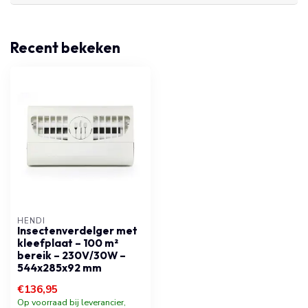
Recent bekeken
HENDI
Insectenverdelger met
kleefplaat – 100 m²
bereik – 230V/30W –
544x285x92 mm
€136,95
Op voorraad bij leverancier,