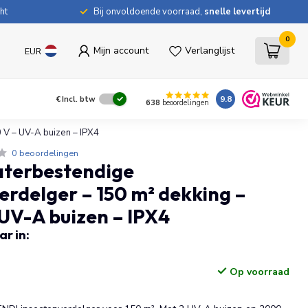
ht
Bij onvoldoende voorraad,
snelle levertijd
0
Mijn account
Verlanglijst
EUR
9.8
€
Incl. btw
638
beoordelingen
 V – UV-A buizen – IPX4
0 beoordelingen
terbestendige
erdelger – 150 m² dekking –
UV-A buizen – IPX4
r in:
Op voorraad