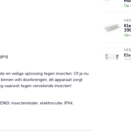
Mu
Op 
HE
Kle
39
Op 
HE
Ele
ging
dek
en 
Op 
e en veilige oplossing tegen insecten. Of je nu
binnen wilt doorbrengen, dit apparaat zorgt
HE
eg vaarwel tegen vervelende insecten!
Ele
de
Al
NDI, insectendoder, elektrocutie, IPX4,
Op 