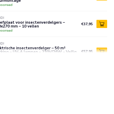
urmontage
voorraad
NDI
efplaat voor insectenverdelgers –
€37,95
0x270 mm – 10 vellen
voorraad
NDI
ktrische insectenverdelger – 50 m²
king – UV-A lampen – 230V/26W – Veilig
€57,95
eenvoudig te reinigen
voorraad
NDI
ktrische insectenverdelger – 100 m²
kking – 230V/40W – UV-A lampen –
€75,95
uminium/ABS
voorraad