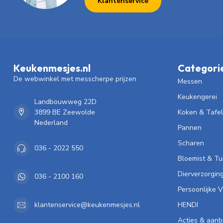
Klantenservice
Keukenmesjes.nl
Categori
De webwinkel met messcherpe prijzen
Messen
Keukengerei
Landbouwweg 22D
3899 BE Zeewolde
Koken & Tafe
Nederland
Pannen
Scharen
036 - 2022 550
Bloemist & Tu
Dierverzorgin
036 - 2100 160
Persoonlijke 
HENDI
klantenservice@keukenmesjes.nl
Acties & aanb