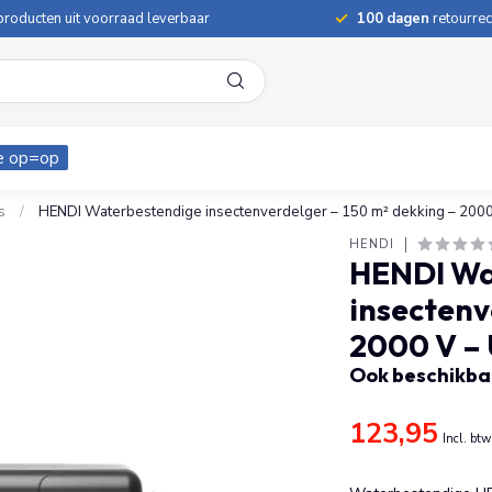
roducten uit voorraad leverbaar
100 dagen
retourrec
e op=op
s
/
HENDI Waterbestendige insectenverdelger – 150 m² dekking – 2000
HENDI
HENDI Wa
insectenv
2000 V – 
Ook beschikbaa
123,95
Incl. btw