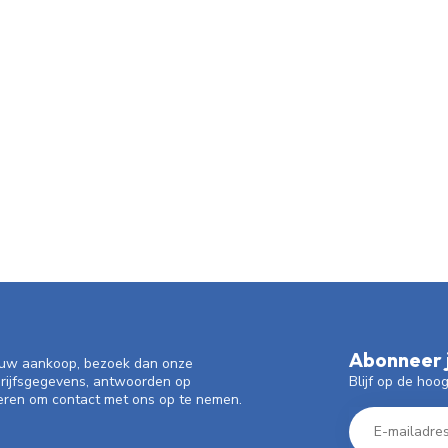
Abonneer j
f uw aankoop, bezoek dan onze
Blijf op de hoo
drijfsgegevens, antwoorden op
eren om contact met ons op te nemen.