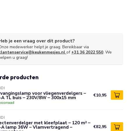
Heb je een vraag over dit product?
Onze medewerker helpt je graag. Bereikbaar via
klantenservice@keukenmesjes.nl
of
+31 36 2022 550
. We
helpen u graag!
rde producten
NDI
vangingslamp voor vliegenverdelgers –
€10,95
-A TL buis – 230V/8W – 300x15 mm
voorraad
NDI
ectenverdelger met kleefplaat – 120 m² –
-A lamp 36W – Vlamvertragend –
€82,95