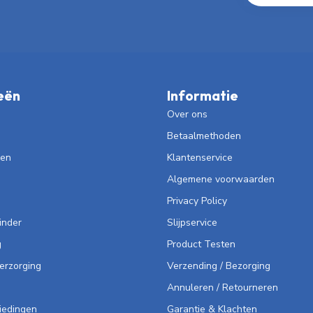
eën
Informatie
Over ons
Betaalmethoden
len
Klantenservice
Algemene voorwaarden
Privacy Policy
inder
Slijpservice
g
Product Testen
Verzorging
Verzending / Bezorging
Annuleren / Retourneren
iedingen
Garantie & Klachten