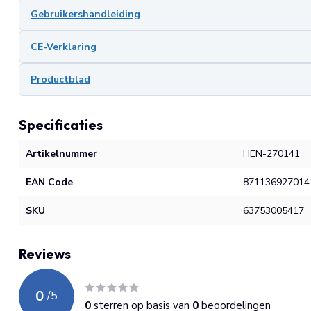
Gebruikershandleiding
CE-Verklaring
Productblad
Specificaties
Artikelnummer
HEN-270141
EAN Code
871136927014
SKU
63753005417
Reviews
0
/
5
0
sterren op basis van
0
beoordelingen