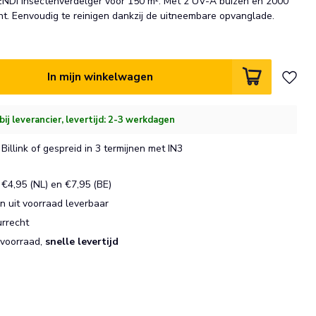
NDI insectenverdelger voor 150 m². Met 2 UV-A buizen en 2000
ht. Eenvoudig te reinigen dankzij de uitneembare opvanglade.
In mijn winkelwagen
bij leverancier, levertijd: 2-3 werkdagen
Billink of gespreid in 3 termijnen met IN3
€4,95 (NL) en €7,95 (BE)
 uit voorraad leverbaar
urrecht
 voorraad,
snelle levertijd