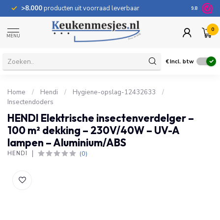
>8.000
producten uit voorraad leverbaar
100 dage
9.8
0
MENU
€
Incl. btw
Home
/
Hendi
/
Hygiene-opslag-12432633
/
Insectendoders
HENDI Elektrische insectenverdelger –
100 m² dekking – 230V/40W – UV-A
lampen – Aluminium/ABS
(0)
HENDI