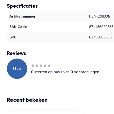
Specificaties
Artikelnummer
HEN-208335
EAN Code
871136920833
SKU
63753005035
Reviews
0
/
5
0
sterren op basis van
0
beoordelingen
Recent bekeken