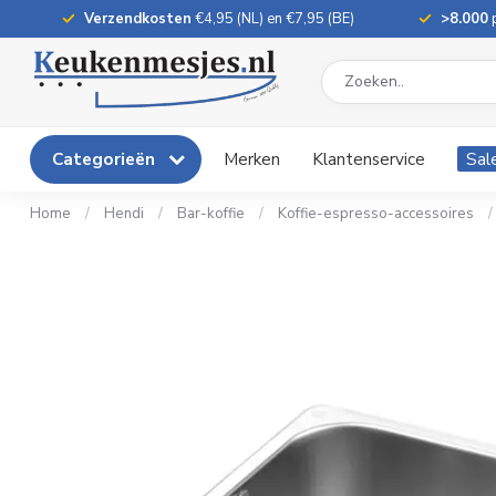
Verzendkosten
€4,95 (NL) en €7,95 (BE)
>8.000
p
Categorieën
Merken
Klantenservice
Sal
Home
/
Hendi
/
Bar-koffie
/
Koffie-espresso-accessoires
/