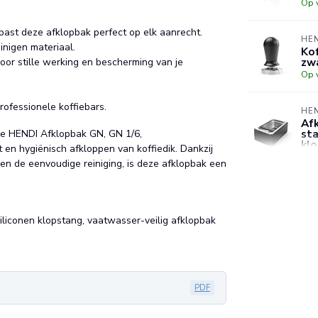
Op 
st deze afklopbak perfect op elk aanrecht.
HE
nigen materiaal.
Kof
zw
oor stille werking en bescherming van je
Op 
professionele koffiebars.
HE
Afk
sta
 de HENDI Afklopbak GN, GN 1/6,
kl
en hygiënisch afkloppen van koffiedik. Dankzij
Op 
n de eenvoudige reiniging, is deze afklopbak een
HE
Ta
– 9
siliconen klopstang, vaatwasser-veilig afklopbak
Op 
PDF