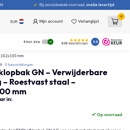
ht
Bij onvoldoende voorraad,
snelle levertijd
0
Mijn account
Verlanglijst
EUR
9.8
€
Incl. btw
638
beoordelingen
76x162x100 mm
0 beoordelingen
klopbak GN – Verwijderbare
 – Roestvast staal –
100 mm
r in:
Op voorraad