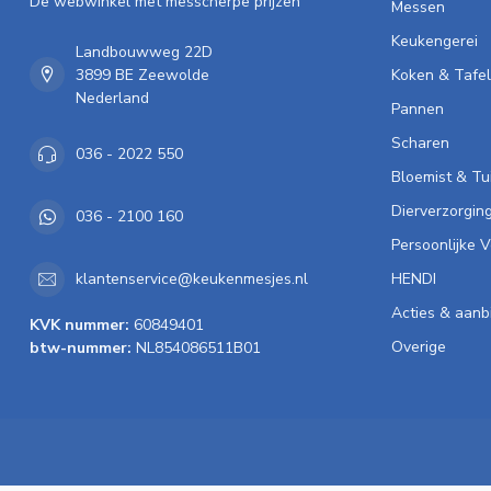
De webwinkel met messcherpe prijzen
Messen
Keukengerei
Landbouwweg 22D
3899 BE Zeewolde
Koken & Tafe
Nederland
Pannen
Scharen
036 - 2022 550
Bloemist & Tu
Dierverzorgin
036 - 2100 160
Persoonlijke 
HENDI
klantenservice@keukenmesjes.nl
Acties & aanb
KVK nummer:
60849401
Overige
btw-nummer:
NL854086511B01