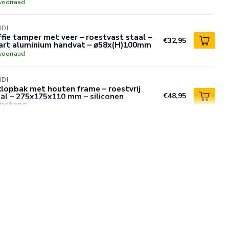
voorraad
NDI
fie tamper met veer – roestvast staal –
€32,95
art aluminium handvat – ⌀58x(H)100mm
voorraad
NDI
lopbak met houten frame – roestvrij
al – 275x175x110 mm – siliconen
€48,95
opstang
voorraad
NDI
mpstandaard – Met uitsparing en socket
€21,95
3x142x60 mm – Plastic en siliconen
voorraad