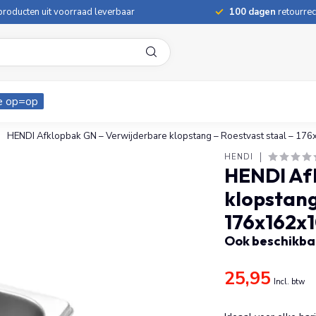
roducten uit voorraad leverbaar
100 dagen
retourrec
e op=op
HENDI Afklopbak GN – Verwijderbare klopstang – Roestvast staal – 1
HENDI
HENDI Af
klopstang
176x162x
Ook beschikbaa
25,95
Incl. btw