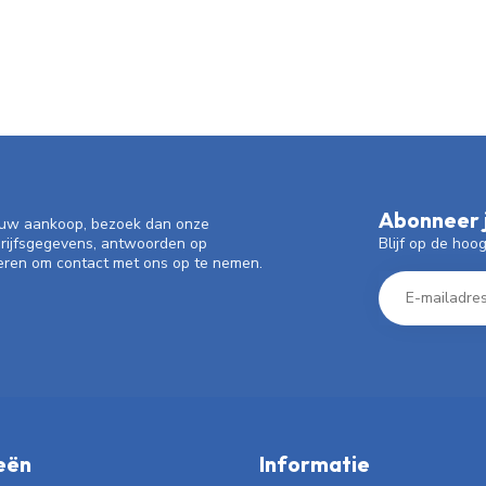
Abonneer j
f uw aankoop, bezoek dan onze
Blijf op de hoo
drijfsgegevens, antwoorden op
eren om contact met ons op te nemen.
eën
Informatie