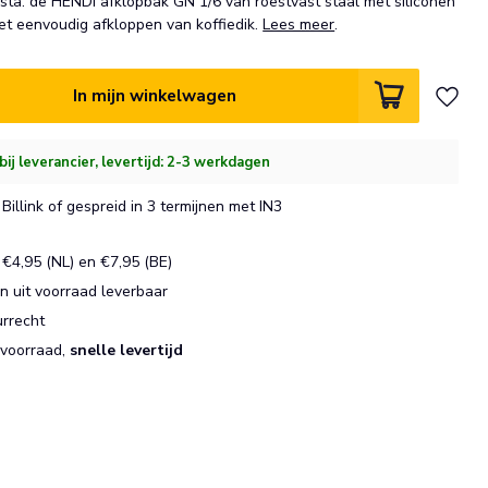
ista: de HENDI afklopbak GN 1/6 van roestvast staal met siliconen
het eenvoudig afkloppen van koffiedik.
Lees meer
.
In mijn winkelwagen
bij leverancier, levertijd: 2-3 werkdagen
Billink of gespreid in 3 termijnen met IN3
€4,95 (NL) en €7,95 (BE)
 uit voorraad leverbaar
urrecht
 voorraad,
snelle levertijd