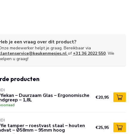
Heb je een vraag over dit product?
Onze medewerker helpt je graag. Bereikbaar via
klantenservice@keukenmesjes.nl
of
+31 36 2022 550
. We
helpen u graag!
rde producten
NDI
ffiekan – Duurzaam Glas – Ergonomische
€20,95
ndgreep – 1,8L
voorraad
NDI
fie tamper – roestvast staal – houten
€25,95
ndvat – Ø58mm – 95mm hoog