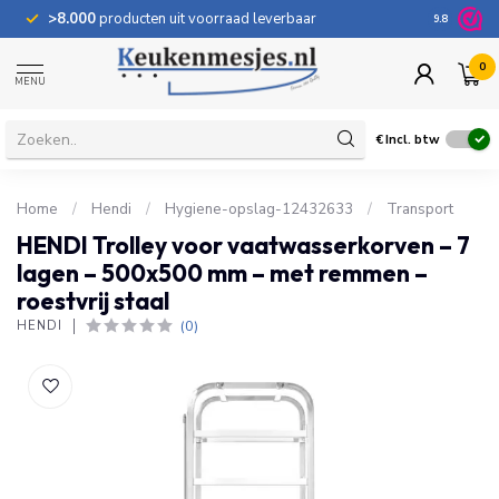
>8.000
producten uit voorraad leverbaar
100 dage
9.8
0
MENU
€
Incl. btw
Home
/
Hendi
/
Hygiene-opslag-12432633
/
Transport
HENDI Trolley voor vaatwasserkorven – 7
lagen – 500x500 mm – met remmen –
roestvrij staal
(0)
HENDI