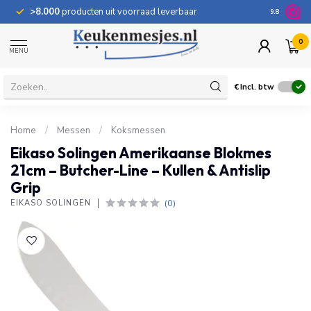
>8.000
producten uit voorraad leverbaar
100 dage
9.8
0
MENU
€
Incl. btw
Home
/
Messen
/
Koksmessen
Eikaso Solingen Amerikaanse Blokmes
21cm – Butcher-Line – Kullen & Antislip
Grip
(0)
EIKASO SOLINGEN