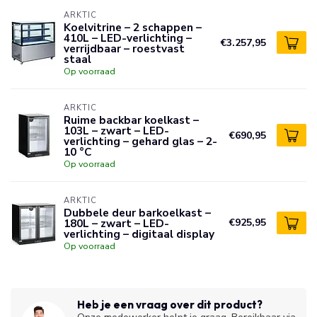
ARKTIC
Koelvitrine – 2 schappen –
410L – LED-verlichting –
€3.257,95
verrijdbaar – roestvast
staal
Op voorraad
ARKTIC
Ruime backbar koelkast –
103L – zwart – LED-
€690,95
verlichting – gehard glas – 2-
10 °C
Op voorraad
ARKTIC
Dubbele deur barkoelkast –
180L – zwart – LED-
€925,95
verlichting – digitaal display
Op voorraad
Heb je een vraag over dit product?