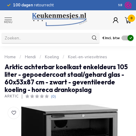
100 dagen
retourrecht
Bij onvold
9.8
0
MENU
€
Incl. btw
Home
/
Hendi
/
Koeling
/
Koel-en-vriesvitrines
Arktic achterbar koelkast enkeldeurs 105
liter - gepoedercoat staal/gehard glas -
60x53x87 cm - zwart - geventileerde
koeling - horeca drankopslag
(0)
ARKTIC