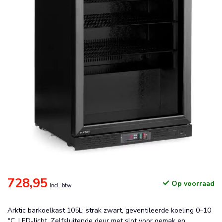
728,95
Op voorraad
Incl. btw
Arktic barkoelkast 105L: strak zwart, geventileerde koeling 0–10
°C, LED-licht. Zelfsluitende deur met slot voor gemak en