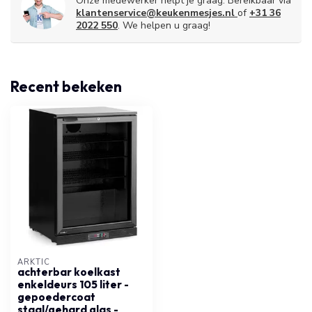
Onze medewerker helpt je graag. Bereikbaar via
klantenservice@keukenmesjes.nl
of
+31 36
2022 550
. We helpen u graag!
Recent bekeken
ARKTIC
achterbar koelkast
enkeldeurs 105 liter -
gepoedercoat
staal/gehard glas -