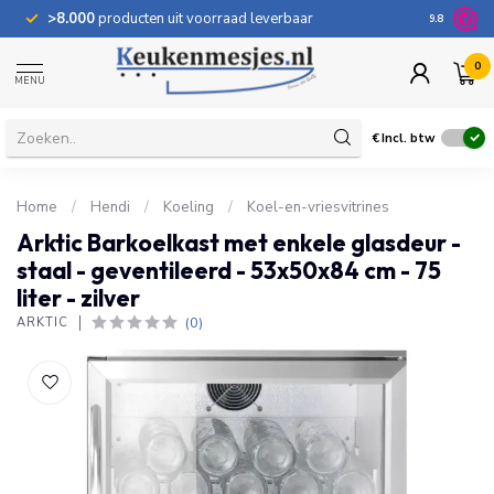
>8.000
producten uit voorraad leverbaar
100 dage
9.8
0
MENU
€
Incl. btw
Home
/
Hendi
/
Koeling
/
Koel-en-vriesvitrines
Arktic Barkoelkast met enkele glasdeur -
staal - geventileerd - 53x50x84 cm - 75
liter - zilver
(0)
ARKTIC