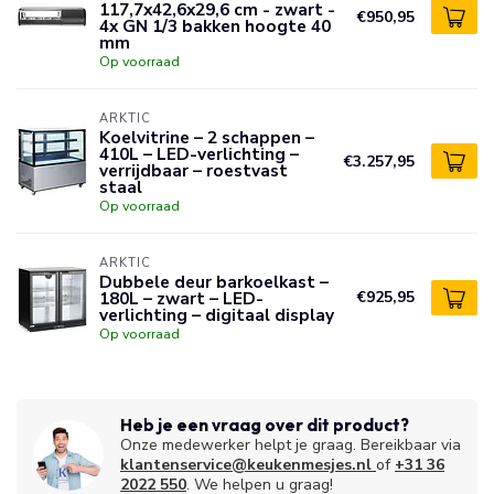
117,7x42,6x29,6 cm - zwart -
€950,95
4x GN 1/3 bakken hoogte 40
mm
Op voorraad
ARKTIC
Koelvitrine – 2 schappen –
410L – LED-verlichting –
€3.257,95
verrijdbaar – roestvast
staal
Op voorraad
ARKTIC
Dubbele deur barkoelkast –
180L – zwart – LED-
€925,95
verlichting – digitaal display
Op voorraad
Heb je een vraag over dit product?
Onze medewerker helpt je graag. Bereikbaar via
klantenservice@keukenmesjes.nl
of
+31 36
2022 550
. We helpen u graag!