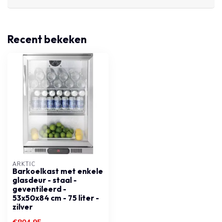
Recent bekeken
ARKTIC
Barkoelkast met enkele
glasdeur - staal -
geventileerd -
53x50x84 cm - 75 liter -
zilver