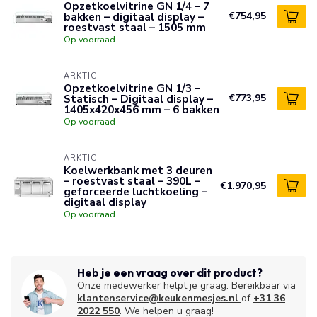
Opzetkoelvitrine GN 1/4 – 7
bakken – digitaal display –
€754,95
roestvast staal – 1505 mm
Op voorraad
ARKTIC
Opzetkoelvitrine GN 1/3 –
Statisch – Digitaal display –
€773,95
1405x420x456 mm – 6 bakken
Op voorraad
ARKTIC
Koelwerkbank met 3 deuren
– roestvast staal – 390L –
€1.970,95
geforceerde luchtkoeling –
digitaal display
Op voorraad
Heb je een vraag over dit product?
Onze medewerker helpt je graag. Bereikbaar via
klantenservice@keukenmesjes.nl
of
+31 36
2022 550
. We helpen u graag!