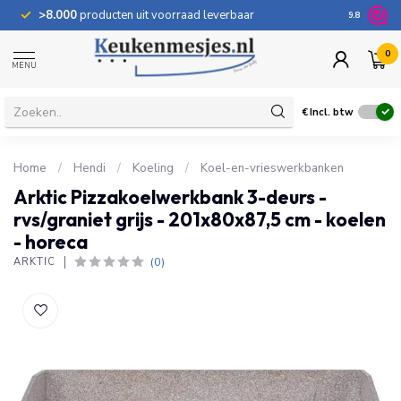
>8.000
producten uit voorraad leverbaar
100 dage
9.8
0
MENU
€
Incl. btw
Home
/
Hendi
/
Koeling
/
Koel-en-vrieswerkbanken
Arktic Pizzakoelwerkbank 3-deurs -
rvs/graniet grijs - 201x80x87,5 cm - koelen
- horeca
(0)
ARKTIC