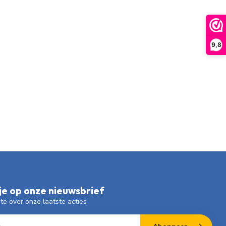
9,8
e op onze nieuwsbrief
gte over onze laatste acties