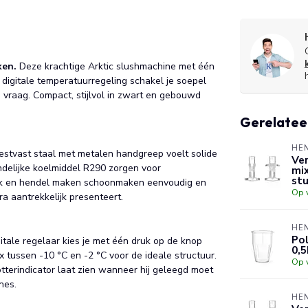
ken.
Deze krachtige Arktic slushmachine met één
e digitale temperatuurregeling schakel je soepel
e vraag. Compact, stijlvol in zwart en gebouwd
Gerelatee
HE
estvast staal met metalen handgreep voelt solide
Ve
ndelijke koelmiddel R290 zorgen voor
mix
st
ank en hendel maken schoonmaken eenvoudig en
Op 
ra aantrekkelijk presenteert.
HE
Po
itale regelaar kies je met één druk op de knop
0,
 tussen -10 °C en -2 °C voor de ideale structuur.
Op 
lotterindicator laat zien wanneer hij geleegd moet
nes.
HE