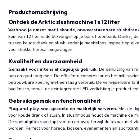
Productomschrijving
Ontdek de Arktic slushmachine 1 x 12 liter
Verhoog je omzet met ijskoude, onweerstaanbare slushdran
kom van 12 liter is dé blikvanger op je bar of toonbank. Dankzij d
tussen koude drank en slush, zodat je moeiteloos inspeelt op elk
voor drukke horeca-omgevingen.
Kwaliteit en duurzaamheid
Gemaakt voor intensief dagelijks gebruik.
De behuizing van ro
aan en gaat lang mee. De efficiënte compressor en het milieuvrie
betrouwbare koeling met een laag verbruik. De verwijderbare t
hygiënisch, terwijl de geïntegreerde LED‑verlichting je product ext
Gebruiksgemak en functionaliteit
Plug-and-play, snel gekoeld en makkelijk serveren.
Met de dig
voor koude drank of slush. In slushmodus houdt de machine de mix
De sneluitgiftekraan tapt vlot en drupvrij, terwijl de lekbak met v
worden. Perfect voor horeca, kiosken, evenementen en sportkanti