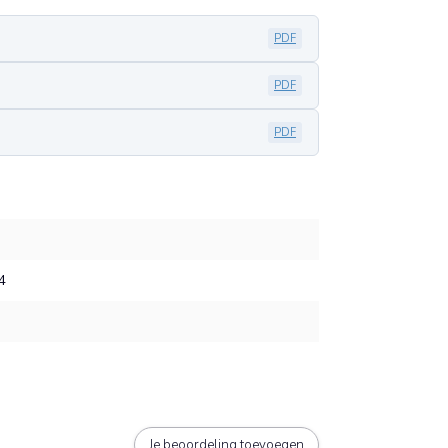
PDF
PDF
PDF
4
Je beoordeling toevoegen