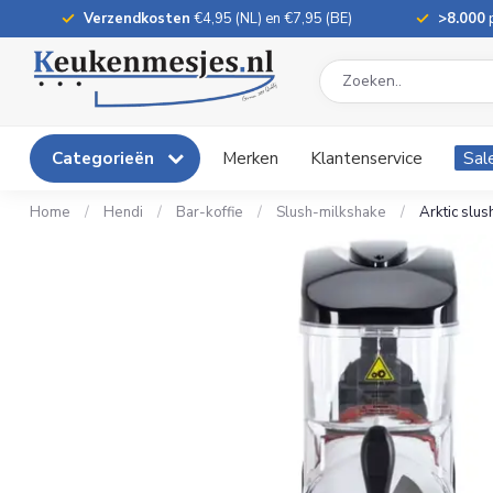
Verzendkosten
€4,95 (NL) en €7,95 (BE)
>8.000
p
Categorieën
Merken
Klantenservice
Sal
Home
/
Hendi
/
Bar-koffie
/
Slush-milkshake
/
Arktic slus