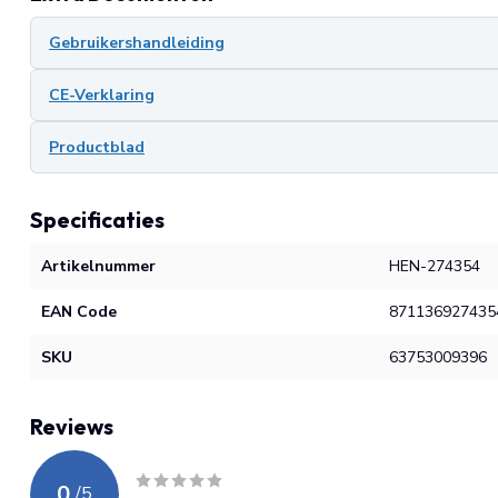
Gebruikershandleiding
CE-Verklaring
Productblad
Specificaties
Artikelnummer
HEN-274354
EAN Code
871136927435
SKU
63753009396
Reviews
0
/
5