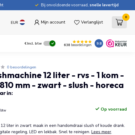
ht
Bij onvoldoende voorraad,
snelle levertijd
0
Mijn account
Verlanglijst
EUR
9.8
€
Incl. btw
638
beoordelingen
0 beoordelingen
shmachine 12 liter - rvs - 1 kom -
10 mm - zwart - slush - horeca
r in:
Op voorraad
. btw
12 liter in zwart: maak in een handomdraai slush of koude drank.
igitale regeling, LED en lekbak. Snel te reinigen.
Lees meer
.