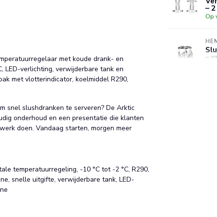
Ver
– 2
Op 
HE
Slu
– v
temperatuurregelaar met koude drank- en
te
 LED-verlichting, verwijderbare tank en
Op 
bak met vlotterindicator, koelmiddel R290,
HE
Roe
m snel slushdranken te serveren? De Arktic
Ø1
oudig onderhoud en een presentatie die klanten
va
et werk doen. Vandaag starten, morgen meer
Op 
gitale temperatuurregeling, -10 °C tot -2 °C, R290,
, snelle uitgifte, verwijderbare tank, LED-
ine