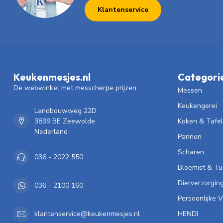
Klantenservice
Keukenmesjes.nl
Categori
De webwinkel met messcherpe prijzen
Messen
Keukengerei
Landbouwweg 22D
3899 BE Zeewolde
Koken & Tafe
Nederland
Pannen
Scharen
036 - 2022 550
Bloemist & Tu
Dierverzorgin
036 - 2100 160
Persoonlijke 
HENDI
klantenservice@keukenmesjes.nl