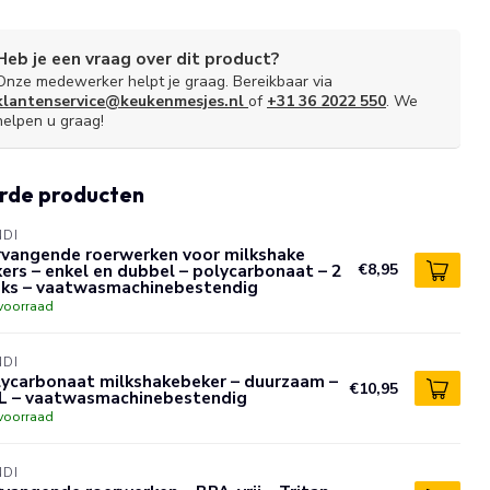
Heb je een vraag over dit product?
Onze medewerker helpt je graag. Bereikbaar via
klantenservice@keukenmesjes.nl
of
+31 36 2022 550
. We
helpen u graag!
rde producten
NDI
rvangende roerwerken voor milkshake
ers – enkel en dubbel – polycarbonaat – 2
€8,95
uks – vaatwasmachinebestendig
voorraad
NDI
lycarbonaat milkshakebeker – duurzaam –
€10,95
5L – vaatwasmachinebestendig
voorraad
NDI