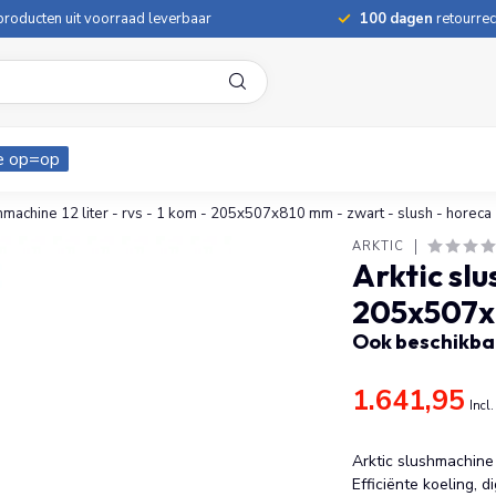
roducten uit voorraad leverbaar
100 dagen
retourrec
e op=op
hmachine 12 liter - rvs - 1 kom - 205x507x810 mm - zwart - slush - horeca
ARKTIC
Arktic slu
205x507x8
Ook beschikbaa
1.641,95
Incl
Arktic slushmachine 
Efficiënte koeling, d