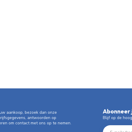
Abonneer j
f uw aankoop, bezoek dan onze
Blijf op de hoo
drijfsgegevens, antwoorden op
eren om contact met ons op te nemen.