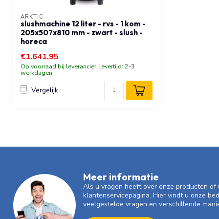
ARKTIC
slushmachine 12 liter - rvs - 1 kom -
205x507x810 mm - zwart - slush -
horeca
€1.641,95
Op voorraad bij leverancier, levertijd: 2-3
werkdagen
Vergelijk
Meer informatie
Als u vragen heeft over onze producten o
klantenservicepagina. Hier vindt u onze be
veelgestelde vragen en verschillende mani