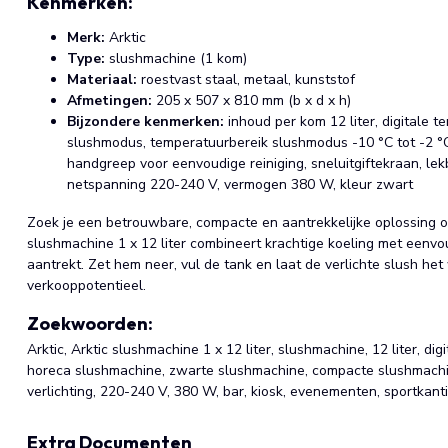
Kenmerken:
Merk:
Arktic
Type:
slushmachine (1 kom)
Materiaal:
roestvast staal, metaal, kunststof
Afmetingen:
205 x 507 x 810 mm (b x d x h)
Bijzondere kenmerken:
inhoud per kom 12 liter, digitale 
slushmodus, temperatuurbereik slushmodus -10 °C tot -2 °C,
handgreep voor eenvoudige reiniging, sneluitgiftekraan, lek
netspanning 220-240 V, vermogen 380 W, kleur zwart
Zoek je een betrouwbare, compacte en aantrekkelijke oplossing o
slushmachine 1 x 12 liter combineert krachtige koeling met eenv
aantrekt. Zet hem neer, vul de tank en laat de verlichte slush h
verkooppotentieel.
Zoekwoorden:
Arktic, Arktic slushmachine 1 x 12 liter, slushmachine, 12 liter, di
horeca slushmachine, zwarte slushmachine, compacte slushmachine
verlichting, 220-240 V, 380 W, bar, kiosk, evenementen, sportkant
Extra Documenten