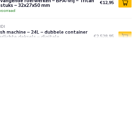
vangende roerwerken – BPA-vrij – Tritan
€12,95
 stuks – 32x27x50 mm
voorraad
NDI
sh machine – 24L – dubbele container
erlichte deksels – digitale
€2.528,95
mperatuurregeling
voorraad
NDI
stvast stalen milkshakebeker – 0,5L –
13x(H)160mm –
€21,95
atwasmachinebestendig
voorraad