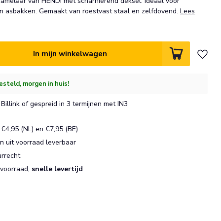
amelaar van HENDI met scharnierend deksel. Ideaal voor
an asbakken. Gemaakt van roestvast staal en zelfdovend.
Lees
In mijn winkelwagen
esteld, morgen in huis!
Billink of gespreid in 3 termijnen met IN3
€4,95 (NL) en €7,95 (BE)
 uit voorraad leverbaar
urrecht
 voorraad,
snelle levertijd