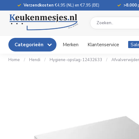
Verzendkosten
€4,95 (NL) en €7,95 (BE)
>8.000
p
Categorieën
Merken
Klantenservice
Sal
Home
/
Hendi
/
Hygiene-opslag-12432633
/
Afvalverwijder