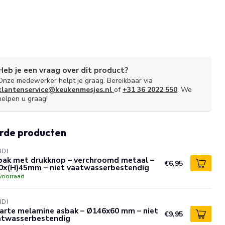
Heb je een vraag over dit product?
Onze medewerker helpt je graag. Bereikbaar via
klantenservice@keukenmesjes.nl
of
+31 36 2022 550
. We
helpen u graag!
rde producten
NDI
bak met drukknop – verchroomd metaal –
€6,95
0x(H)45mm – niet vaatwasserbestendig
voorraad
NDI
arte melamine asbak – Ø146x60 mm – niet
€9,95
atwasserbestendig