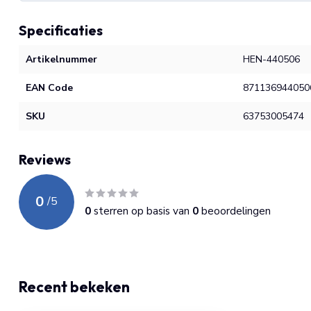
Specificaties
Artikelnummer
HEN-440506
EAN Code
871136944050
SKU
63753005474
Reviews
0
/
5
0
sterren op basis van
0
beoordelingen
Recent bekeken