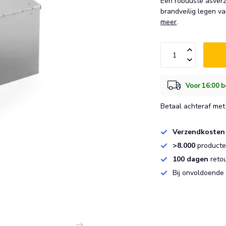
Een robuuste asverz
brandveilig legen v
meer
.
Voor 16:00 b
Betaal achteraf met 
Verzendkosten
>8.000
producten
100 dagen
reto
Bij onvoldoende