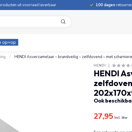
roducten uit voorraad leverbaar
100 dagen
retourrec
e op=op
ing
/
HENDI Asverzamelaar – brandveilig – zelfdovend – met scharni
HENDI
HENDI Asv
zelfdoven
202x170x
Ook beschikbaa
27,95
Incl. btw