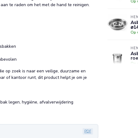
Op 
s aan te raden om het met de hand te reinigen.
HE
Asb
⌀1
Op 
asbakken
HE
Asb
roe
nbevolen
Op 
ie op zoek is naar een veilige, duurzame en
r of kantoor runt, dit product helpt je om je
sbak legen, hygiëne, afvalverwijdering
PDF