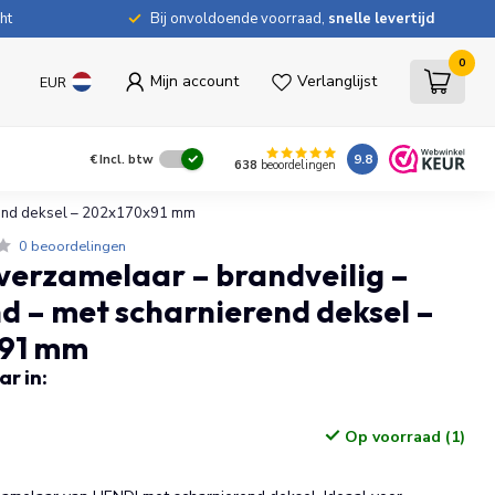
ht
Bij onvoldoende voorraad,
snelle levertijd
0
Mijn account
Verlanglijst
EUR
9.8
€
Incl. btw
638
beoordelingen
erend deksel – 202x170x91 mm
0 beoordelingen
erzamelaar – brandveilig –
d – met scharnierend deksel –
91 mm
r in:
Op voorraad (1)