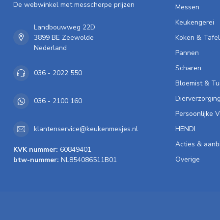
De webwinkel met messcherpe prijzen
Messen
Keukengerei
Landbouwweg 22D
3899 BE Zeewolde
Koken & Tafe
Nederland
Pannen
Scharen
036 - 2022 550
Bloemist & Tu
Dierverzorgin
036 - 2100 160
Persoonlijke 
HENDI
klantenservice@keukenmesjes.nl
Acties & aanb
KVK nummer:
60849401
Overige
btw-nummer:
NL854086511B01