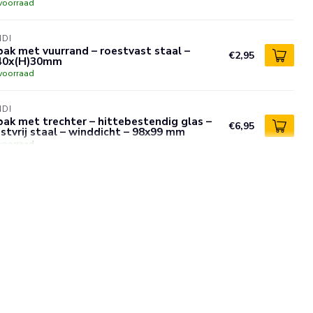
voorraad
NDI
ak met vuurrand – roestvast staal –
€2,95
40x(H)30mm
voorraad
NDI
ak met trechter – hittebestendig glas –
€6,95
stvrij staal – winddicht – 98x99 mm
voorraad