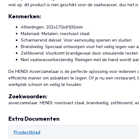
wel op: dit product is niet geschikt voor de vaatwasser, dus het i
Kenmerken:
Afmetingen: 202x170x(H)91mm
Materiaal: Metalen, roestvast staal
Scharnierend deksel: Voor eenvoudig openen en sluiten
Brandveilig: Speciaal ontworpen voor het veilig legen van 
Zelfdovend: Voorkomt brandgevaar door smeulende resten
Niet vaatwasserbestendig: Reinigen met de hand wordt aa
De HENDI Asverzamelaar is de perfecte oplossing voor iedereen d
efficiënte manier om asbakken te legen. Of je nu een restaurant, ba
werkplek schoon en veilig te houden.
Zoekwoorden:
asverzamelaar, HENDI, roestvast staal, brandveilig, zelfdovend, a
Extra Documenten
Productblad