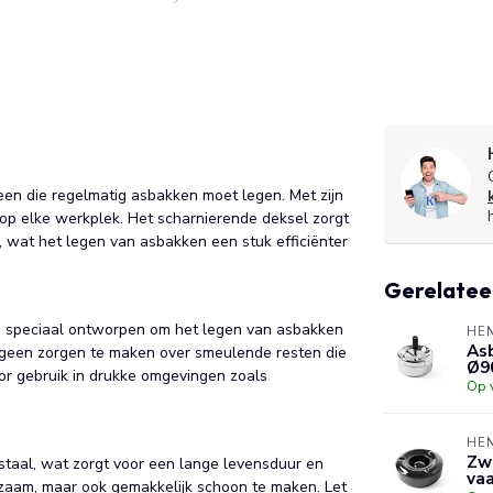
en die regelmatig asbakken moet legen. Met zijn
p elke werkplek. Het scharnierende deksel zorgt
, wat het legen van asbakken een stuk efficiënter
Gerelatee
 is speciaal ontworpen om het legen van asbakken
HE
As
e geen zorgen te maken over smeulende resten die
Ø9
or gebruik in drukke omgevingen zoals
Op 
HE
Zw
taal, wat zorgt voor een lange levensduur en
va
uurzaam, maar ook gemakkelijk schoon te maken. Let