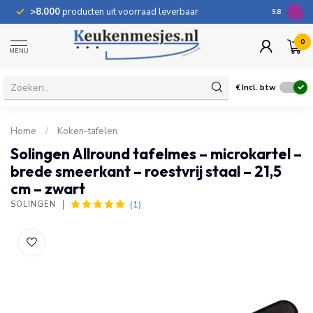
>8.000
producten uit voorraad leverbaar
100 dage
9.8
0
MENU
€
Incl. btw
Home
/
Koken-tafelen
Solingen Allround tafelmes – microkartel –
brede smeerkant – roestvrij staal – 21,5
cm – zwart
(1)
SOLINGEN