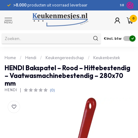
>8.000
producten uit voorraad leverbaar
100 dage
9.8
0
MENU
€
Incl. btw
Home
/
Hendi
/
Keukengereedschap
/
Keukenbestek
HENDI Bakspatel – Rood – Hittebestendig
– Vaatwasmachinebestendig – 280x70
mm
(0)
HENDI