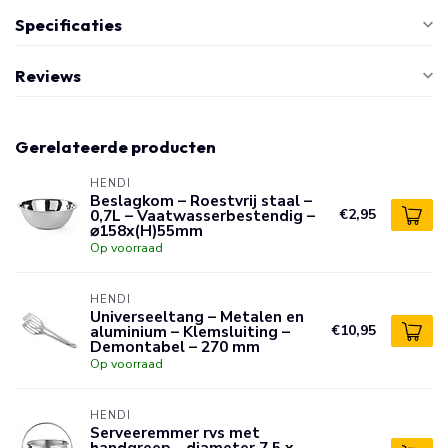
Specificaties
Reviews
Gerelateerde producten
HENDI
Beslagkom – Roestvrij staal –
0,7L – Vaatwasserbestendig –
€2,95
⌀158x(H)55mm
Op voorraad
HENDI
Universeeltang – Metalen en
aluminium – Klemsluiting –
€10,95
Demontabel – 270 mm
Op voorraad
HENDI
Serveeremmer rvs met
handgreep - diameter 7,5 x