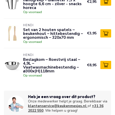
€2,95
hoogte 6,6 cm - zilver - snacks
horeca
Op voorraad
HENDI
Set van 2 houten spatels –
beukenhout – hittebestendig –
€3,95
ergonomisch – 320x70 mm
Op voorraad
HENDI
Beslagkom – Roestvrij staal –
4,9L –
€8,95
Vaatwasmachinebestendig –
⌀300x(H)118mm
Op voorraad
Heb je een vraag over dit product?
Onze medewerker helpt je graag. Bereikbaar via
klantenservice@keukenmesjes.nl
of
+31 36
2022 550
. We helpen u graag!