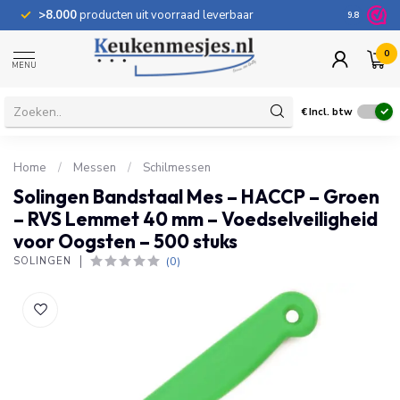
>8.000
producten uit voorraad leverbaar
100 dage
9.8
0
MENU
€
Incl. btw
Home
/
Messen
/
Schilmessen
Solingen Bandstaal Mes – HACCP – Groen
– RVS Lemmet 40 mm – Voedselveiligheid
voor Oogsten – 500 stuks
(0)
SOLINGEN