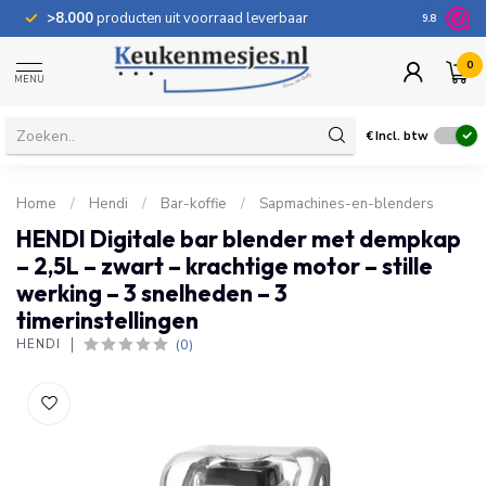
>8.000
producten uit voorraad leverbaar
100 dage
9.8
0
MENU
€
Incl. btw
Home
/
Hendi
/
Bar-koffie
/
Sapmachines-en-blenders
HENDI Digitale bar blender met dempkap
– 2,5L – zwart – krachtige motor – stille
werking – 3 snelheden – 3
timerinstellingen
(0)
HENDI