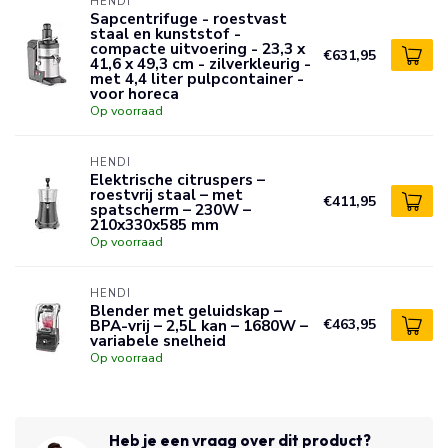
HENDI
Sapcentrifuge - roestvast
staal en kunststof -
compacte uitvoering - 23,3 x
€631,95
41,6 x 49,3 cm - zilverkleurig -
met 4,4 liter pulpcontainer -
voor horeca
Op voorraad
HENDI
Elektrische citruspers –
roestvrij staal – met
€411,95
spatscherm – 230W –
210x330x585 mm
Op voorraad
HENDI
Blender met geluidskap –
BPA-vrij – 2,5L kan – 1680W –
€463,95
variabele snelheid
Op voorraad
Heb je een vraag over dit product?