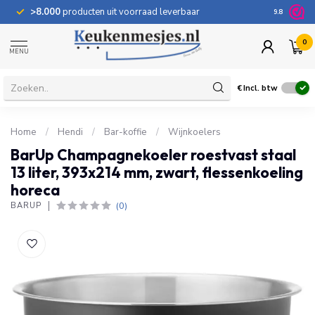
>8.000
producten uit voorraad leverbaar
100 dage
9.8
0
MENU
€
Incl. btw
Home
/
Hendi
/
Bar-koffie
/
Wijnkoelers
BarUp Champagnekoeler roestvast staal
13 liter, 393x214 mm, zwart, flessenkoeling
horeca
(0)
BARUP