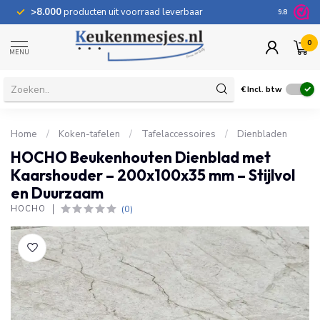
>8.000
producten uit voorraad leverbaar
100 dage
9.8
0
MENU
€
Incl. btw
Home
/
Koken-tafelen
/
Tafelaccessoires
/
Dienbladen
HOCHO Beukenhouten Dienblad met
Kaarshouder – 200x100x35 mm – Stijlvol
en Duurzaam
(0)
HOCHO