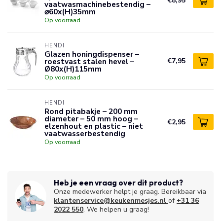
€8,95
vaatwasmachinebestendig –
⌀60x(H)35mm
Op voorraad
HENDI
Glazen honingdispenser –
roestvast stalen hevel –
€7,95
Ø80x(H)115mm
Op voorraad
HENDI
Rond pitabakje – 200 mm
diameter – 50 mm hoog –
€2,95
elzenhout en plastic – niet
vaatwasserbestendig
Op voorraad
Heb je een vraag over dit product?
Onze medewerker helpt je graag. Bereikbaar via
klantenservice@keukenmesjes.nl
of
+31 36
2022 550
. We helpen u graag!