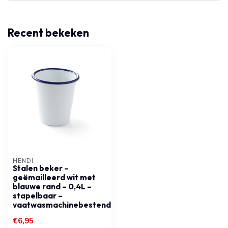
Recent bekeken
HENDI
Stalen beker –
geëmailleerd wit met
blauwe rand – 0,4L –
stapelbaar –
vaatwasmachinebestendig
€6,95