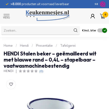
>8.000
producten uit voorraad leverbaar
100 dage
9.8
0
MENU
€
Incl. btw
Home
/
Hendi
/
Presentatie
/
Tafelgerei
HENDI Stalen beker – geëmailleerd wit
met blauwe rand – 0,4L – stapelbaar –
vaatwasmachinebestendig
(0)
HENDI