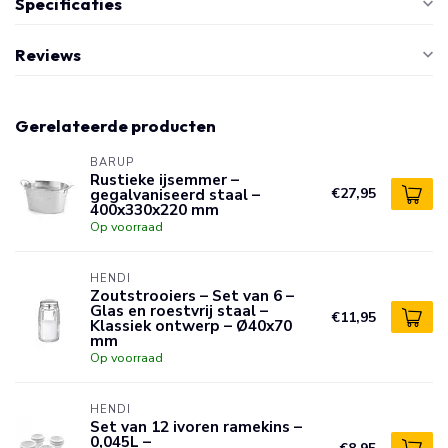
Specificaties
Reviews
Gerelateerde producten
BARUP
Rustieke ijsemmer –
gegalvaniseerd staal –
€27,95
400x330x220 mm
Op voorraad
HENDI
Zoutstrooiers – Set van 6 –
Glas en roestvrij staal –
€11,95
Klassiek ontwerp – Ø40x70
mm
Op voorraad
HENDI
Set van 12 ivoren ramekins –
0,045L –