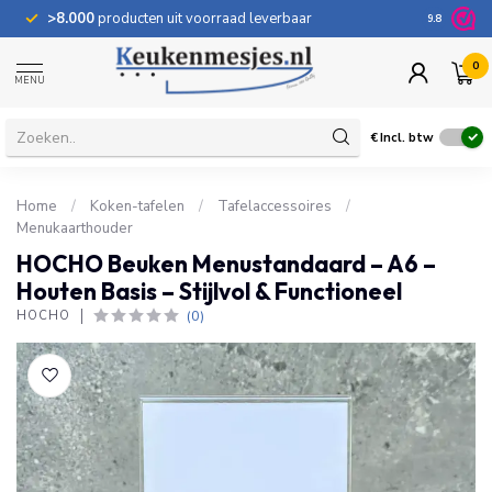
>8.000
producten uit voorraad leverbaar
100 dage
9.8
0
MENU
€
Incl. btw
Home
/
Koken-tafelen
/
Tafelaccessoires
/
Menukaarthouder
HOCHO Beuken Menustandaard – A6 –
Houten Basis – Stijlvol & Functioneel
(0)
HOCHO