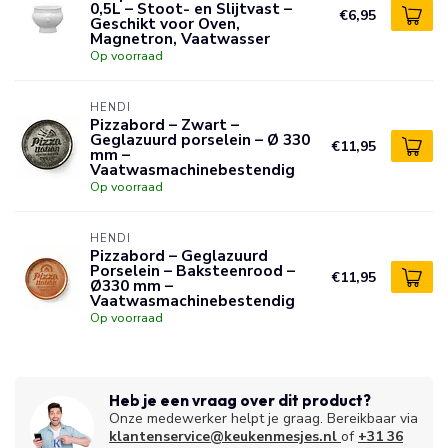
0,5L – Stoot- en Slijtvast –
€6,95
Geschikt voor Oven,
Magnetron, Vaatwasser
Op voorraad
HENDI
Pizzabord – Zwart –
Geglazuurd porselein – Ø 330
€11,95
mm –
Vaatwasmachinebestendig
Op voorraad
HENDI
Pizzabord – Geglazuurd
Porselein – Baksteenrood –
€11,95
Ø330 mm –
Vaatwasmachinebestendig
Op voorraad
Heb je een vraag over dit product?
Onze medewerker helpt je graag. Bereikbaar via
klantenservice@keukenmesjes.nl
of
+31 36