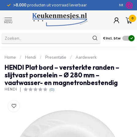
>8.000
producten uit voorraad leverbaar
100 dage
9.8
0
MENU
€
Incl. btw
Home
/
Hendi
/
Presentatie
/
Aardewerk
HENDI Plat bord – versterkte randen –
slijtvast porselein – Ø 280 mm –
vaatwasser- en magnetronbestendig
(0)
HENDI