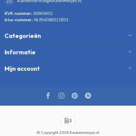
klantenservice@keukenmesjes.nl
KVK nummer:
60849401
btw-nummer:
NL854086511B01
Categorieën
Informatie
Mijn account
© Copyright 2026 Keukenmesjes.nl