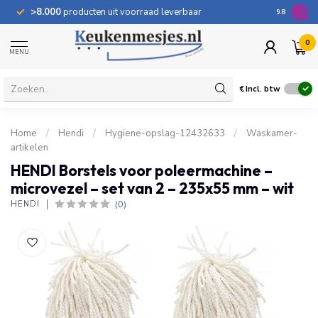
>8.000
producten uit voorraad leverbaar
100 dage
9.8
0
MENU
€
Incl. btw
Home
/
Hendi
/
Hygiene-opslag-12432633
/
Waskamer-
artikelen
HENDI Borstels voor poleermachine –
microvezel – set van 2 – 235x55 mm – wit
(0)
HENDI