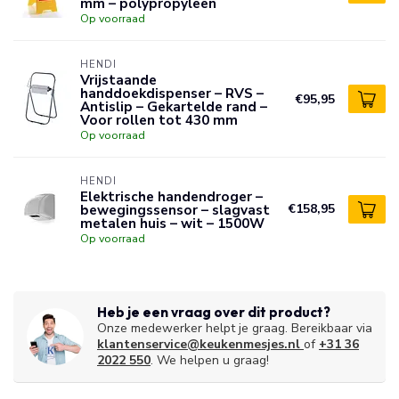
mm – polypropyleen
Op voorraad
HENDI
Vrijstaande
handdoekdispenser – RVS –
€95,95
Antislip – Gekartelde rand –
Voor rollen tot 430 mm
Op voorraad
HENDI
Elektrische handendroger –
bewegingssensor – slagvast
€158,95
metalen huis – wit – 1500W
Op voorraad
Heb je een vraag over dit product?
Onze medewerker helpt je graag. Bereikbaar via
klantenservice@keukenmesjes.nl
of
+31 36
2022 550
. We helpen u graag!