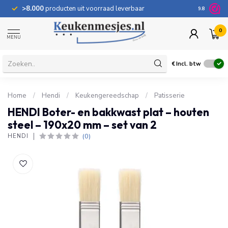
>8.000
producten uit voorraad leverbaar
100 dage
9.8
0
MENU
€
Incl. btw
Home
/
Hendi
/
Keukengereedschap
/
Patisserie
HENDI Boter- en bakkwast plat – houten
steel – 190x20 mm – set van 2
(0)
HENDI