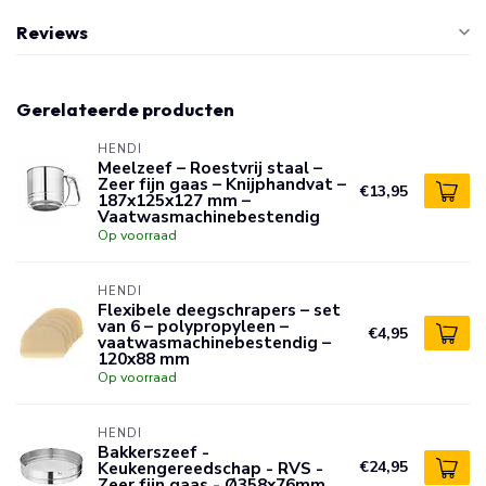
Reviews
Gerelateerde producten
HENDI
Meelzeef – Roestvrij staal –
Zeer fijn gaas – Knijphandvat –
€13,95
187x125x127 mm –
Vaatwasmachinebestendig
Op voorraad
HENDI
Flexibele deegschrapers – set
van 6 – polypropyleen –
€4,95
vaatwasmachinebestendig –
120x88 mm
Op voorraad
HENDI
Bakkerszeef -
Keukengereedschap - RVS -
€24,95
Zeer fijn gaas - Ø358x76mm