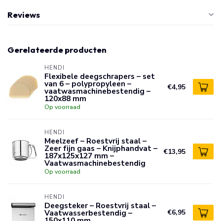
Reviews
Gerelateerde producten
HENDI
Flexibele deegschrapers – set
van 6 – polypropyleen –
€4,95
vaatwasmachinebestendig –
120x88 mm
Op voorraad
HENDI
Meelzeef – Roestvrij staal –
Zeer fijn gaas – Knijphandvat –
€13,95
187x125x127 mm –
Vaatwasmachinebestendig
Op voorraad
HENDI
Deegsteker – Roestvrij staal –
Vaatwasserbestendig –
€6,95
150x110 mm