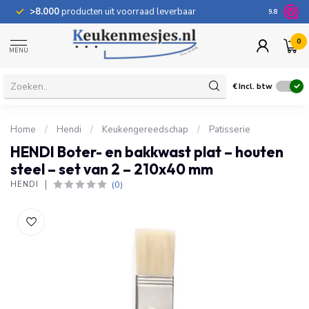
>8.000
producten uit voorraad leverbaar
100 dage
9.8
0
MENU
€
Incl. btw
Home
/
Hendi
/
Keukengereedschap
/
Patisserie
HENDI Boter- en bakkwast plat – houten
steel – set van 2 – 210x40 mm
(0)
HENDI