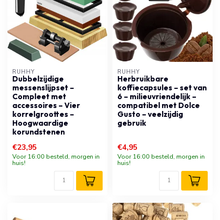
RUHHY
RUHHY
Dubbelzijdige
Herbruikbare
messenslijpset –
koffiecapsules – set van
Compleet met
6 – milieuvriendelijk –
accessoires – Vier
compatibel met Dolce
korrelgroottes –
Gusto – veelzijdig
Hoogwaardige
gebruik
korundstenen
€23,95
€4,95
Voor 16:00 besteld, morgen in
Voor 16:00 besteld, morgen in
huis!
huis!