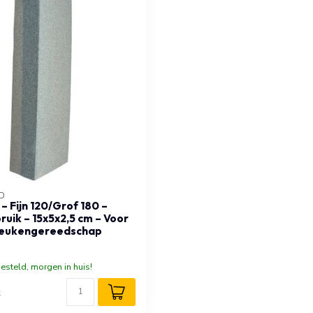
D
– Fijn 120/Grof 180 –
uik – 15x5x2,5 cm – Voor
 Keukengereedschap
esteld, morgen in huis!
k