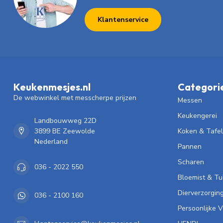
Klantenservice
Keukenmesjes.nl
Categori
De webwinkel met messcherpe prijzen
Messen
Keukengerei
Landbouwweg 22D
3899 BE Zeewolde
Koken & Tafe
Nederland
Pannen
Scharen
036 - 2022 550
Bloemist & Tu
Dierverzorgin
036 - 2100 160
Persoonlijke 