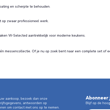
ating en scherpte te behouden.
et op zwaar professioneel werk.
 maken W-Selected aantrekkelijk voor moderne keukens.
 één messencollectie. Of je nu op zoek bent naar een complete set of e
Abonneer j
f uw aankoop, bezoek dan onze
Blijf op de hoo
drijfsgegevens, antwoorden op
eren om contact met ons op te nemen.