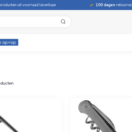
roducten uit voorraad leverbaar
100 dagen
retourrec
e op=op
ducten