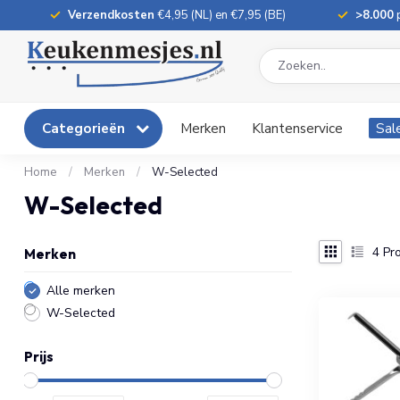
Verzendkosten
€4,95 (NL) en €7,95 (BE)
>8.000
p
Categorieën
Merken
Klantenservice
Sal
Home
/
Merken
/
W-Selected
W-Selected
4
Pro
Merken
Alle merken
W-Selected
Prijs