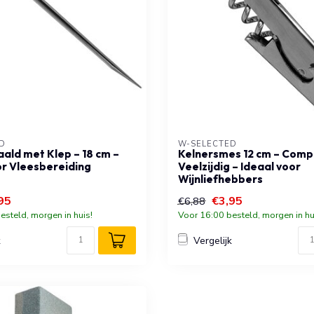
D
W-SELECTED
ald met Klep – 18 cm –
Kelnersmes 12 cm – Comp
or Vleesbereiding
Veelzijdig – Ideaal voor
Wijnliefhebbers
95
€3,95
€6,88
esteld, morgen in huis!
Voor 16:00 besteld, morgen in hu
k
Vergelijk