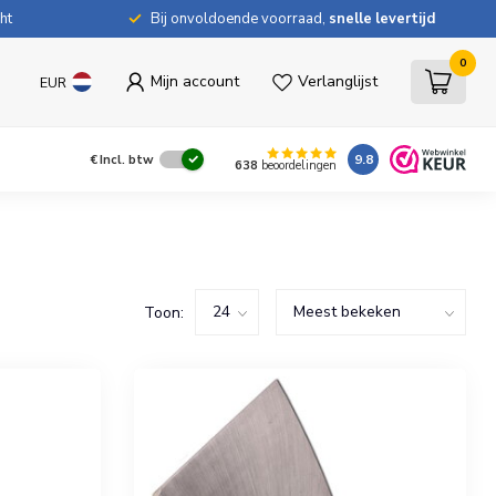
ht
Bij onvoldoende voorraad,
snelle levertijd
0
Mijn account
Verlanglijst
EUR
9.8
€
Incl. btw
638
beoordelingen
Toon: