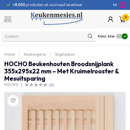
>8.000
producten uit voorraad leverbaar
100 dage
9.8
0
MENU
€
Incl. btw
Home
/
Keukengerei
/
Snijplanken
HOCHO Beukenhouten Broodsnijplank
355x295x22 mm – Met Kruimelrooster &
Mesuitsparing
(0)
HOCHO