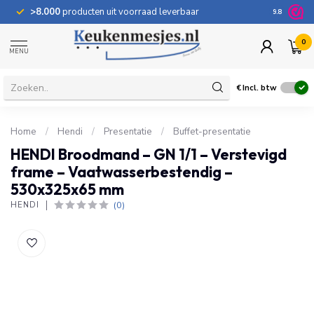
>8.000
producten uit voorraad leverbaar
100 dage
9.8
0
MENU
€
Incl. btw
Home
/
Hendi
/
Presentatie
/
Buffet-presentatie
HENDI Broodmand – GN 1/1 – Verstevigd
frame – Vaatwasserbestendig –
530x325x65 mm
(0)
HENDI