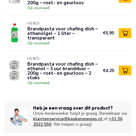
200g – roet- en geurloos
Op voorraad
HENDI
Brandpasta voor chafing dish –
ethanolgel – 1 liter –
€5,95
transparant
Op voorraad
HENDI
Brandpasta voor chafing dish –
ethanol – 3 uur brandduur –
€4,25
200g – roet- en geurloos – 2
stuks
Op voorraad
Heb je een vraag over dit product?
Onze medewerker helpt je graag. Bereikbaar via
klantenservice@keukenmesjes.nl
of
+31 36
2022 550
. We helpen u graag!