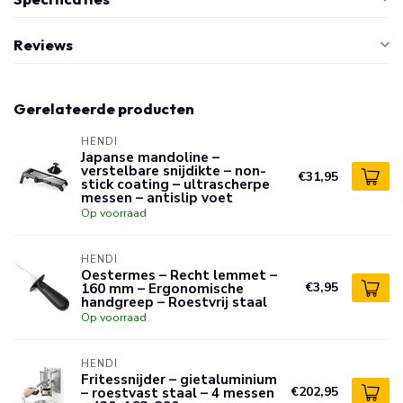
Reviews
Gerelateerde producten
HENDI
Japanse mandoline –
verstelbare snijdikte – non-
€31,95
stick coating – ultrascherpe
messen – antislip voet
Op voorraad
HENDI
Oestermes – Recht lemmet –
160 mm – Ergonomische
€3,95
handgreep – Roestvrij staal
Op voorraad
HENDI
Fritessnijder – gietaluminium
– roestvast staal – 4 messen
€202,95