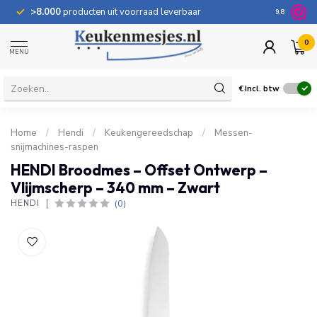
>8.000
producten uit voorraad leverbaar
100 dage
9.8
0
MENU
€
Incl. btw
Home
/
Hendi
/
Keukengereedschap
/
Messen-
snijmachines-raspen
HENDI Broodmes – Offset Ontwerp –
Vlijmscherp – 340 mm – Zwart
(0)
HENDI