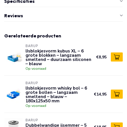
Specificaties
Reviews
Gerelateerde producten
BARUP
IJsblokjesvorm kubus XL – 6
grote blokken – langzaam
€8,95
smeltend – duurzaam siliconen
– blauw
Op voorraad
BARUP
IJsblokjesvorm whisky bol – 6
grote bollen – langzaam
€14,95
smeltend – blauw –
180x125x50 mm
Op voorraad
BARUP
Dubbelwandige ijsemmer – 5