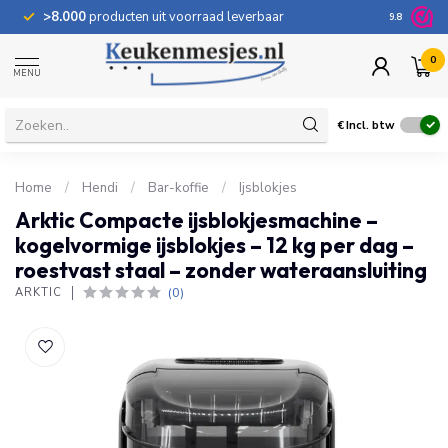
>8.000
producten uit voorraad leverbaar
100 dage
9.8
0
MENU
€
Incl. btw
Home
/
Hendi
/
Bar-koffie
/
Ijsblokjes
Arktic Compacte ijsblokjesmachine –
kogelvormige ijsblokjes – 12 kg per dag –
roestvast staal – zonder wateraansluiting
(0)
ARKTIC