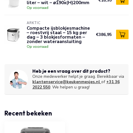
€18,95
liter – wit – ⌀190x(H)200mm
Op voorraad
ARKTIC
Compacte ijsblokjesmachine
– roestvrij staal – 15 kg per
€386,95
dag – 3 blokjesformaten –
zonder wateraansluiting
Op voorraad
Heb je een vraag over dit product?
Onze medewerker helpt je graag. Bereikbaar via
klantenservice@keukenmesjes.nl
of
+31 36
2022 550
. We helpen u graag!
Recent bekeken