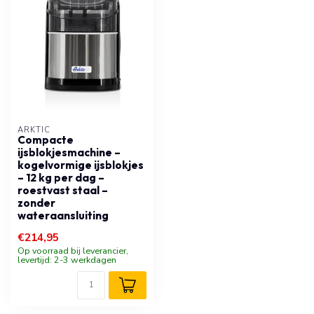
ARKTIC
Compacte
ijsblokjesmachine –
kogelvormige ijsblokjes
– 12 kg per dag –
roestvast staal –
zonder
wateraansluiting
€214,95
Op voorraad bij leverancier,
levertijd: 2-3 werkdagen