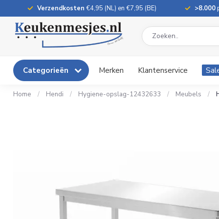
Verzendkosten
€4,95 (NL) en €7,95 (BE)
>8.000
p
Categorieën
Merken
Klantenservice
Sal
Home
/
Hendi
/
Hygiene-opslag-12432633
/
Meubels
/