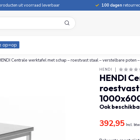
roducten uit voorraad leverbaar
100 dagen
retourrec
e op=op
HENDI Centrale werktafel met schap – roestvast staal – verstelbare pote
HENDI
HENDI Cen
roestvast
1000x60
Ook beschikbaa
392,95
Incl. btw