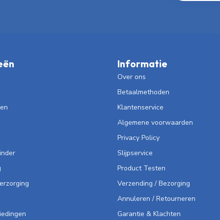
eën
Informatie
Over ons
Betaalmethoden
len
Klantenservice
Algemene voorwaarden
Privacy Policy
inder
Slijpservice
g
Product Testen
Verzorging
Verzending / Bezorging
Annuleren / Retourneren
iedingen
Garantie & Klachten