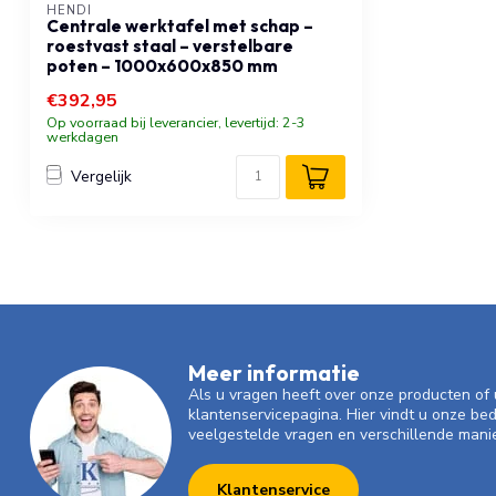
HENDI
Centrale werktafel met schap –
roestvast staal – verstelbare
poten – 1000x600x850 mm
€392,95
Op voorraad bij leverancier, levertijd: 2-3
werkdagen
Vergelijk
Meer informatie
Als u vragen heeft over onze producten o
klantenservicepagina. Hier vindt u onze be
veelgestelde vragen en verschillende mani
Klantenservice