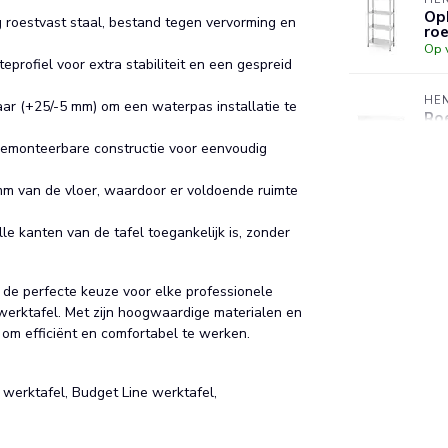
Opb
 roestvast staal, bestand tegen vervorming en
roe
Op 
profiel voor extra stabiliteit en een gespreid
HE
aar (+25/-5 mm) om een waterpas installatie te
Ro
40
demonteerbare constructie voor eenvoudig
Op 
m van de vloer, waardoor er voldoende ruimte
HE
Opb
ve
e kanten van de tafel toegankelijk is, zonder
Op 
 de perfecte keuze voor elke professionele
werktafel. Met zijn hoogwaardige materialen en
 om efficiënt en comfortabel te werken.
 werktafel, Budget Line werktafel,