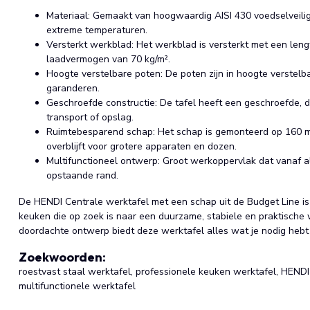
Materiaal: Gemaakt van hoogwaardig AISI 430 voedselveilig
extreme temperaturen.
Versterkt werkblad: Het werkblad is versterkt met een lengte
laadvermogen van 70 kg/m².
Hoogte verstelbare poten: De poten zijn in hoogte verstelb
garanderen.
Geschroefde constructie: De tafel heeft een geschroefde, 
transport of opslag.
Ruimtebesparend schap: Het schap is gemonteerd op 160 m
overblijft voor grotere apparaten en dozen.
Multifunctioneel ontwerp: Groot werkoppervlak dat vanaf all
opstaande rand.
De HENDI Centrale werktafel met een schap uit de Budget Line is
keuken die op zoek is naar een duurzame, stabiele en praktische 
doordachte ontwerp biedt deze werktafel alles wat je nodig hebt
Zoekwoorden:
roestvast staal werktafel, professionele keuken werktafel, HENDI
multifunctionele werktafel