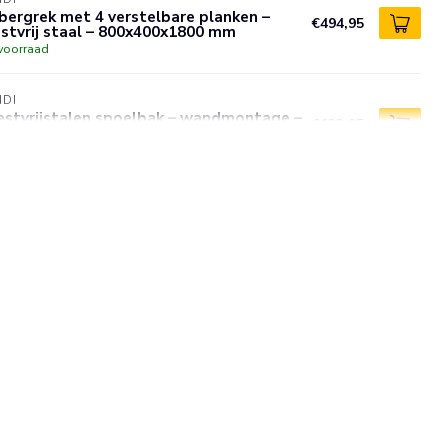
ergrek met 4 verstelbare planken –
€494,95
stvrij staal – 800x400x1800 mm
voorraad
NDI
estvrijstalen spoelbak – wandmontage –
€133,95
0x290x145 mm – kraan- en afvoergaten
voorraad
NDI
ergrek met 4 planken – roestvrij staal –
€589,95
rstelbare voetjes – 1000x500x1800 mm
voorraad