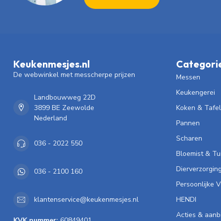
Keukenmesjes.nl
Categori
De webwinkel met messcherpe prijzen
Messen
Keukengerei
Landbouwweg 22D
3899 BE Zeewolde
Koken & Tafe
Nederland
Pannen
Scharen
036 - 2022 550
Bloemist & Tu
Dierverzorgin
036 - 2100 160
Persoonlijke 
HENDI
klantenservice@keukenmesjes.nl
Acties & aanb
KVK nummer:
60849401