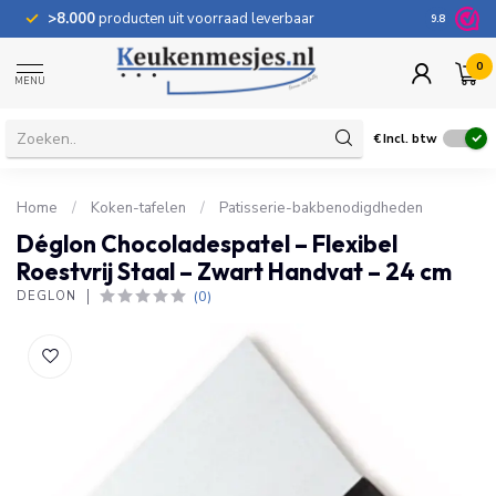
>8.000
producten uit voorraad leverbaar
100 dage
9.8
0
MENU
€
Incl. btw
Home
/
Koken-tafelen
/
Patisserie-bakbenodigdheden
Déglon Chocoladespatel – Flexibel
Roestvrij Staal – Zwart Handvat – 24 cm
(0)
DÉGLON