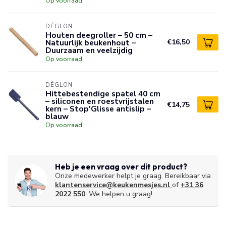
Op voorraad
DÉGLON
Houten deegroller – 50 cm –
Natuurlijk beukenhout –
€16,50
Duurzaam en veelzijdig
Op voorraad
DÉGLON
Hittebestendige spatel 40 cm
– siliconen en roestvrijstalen
€14,75
kern – Stop'Glisse antislip –
blauw
Op voorraad
Heb je een vraag over dit product?
Onze medewerker helpt je graag. Bereikbaar via
klantenservice@keukenmesjes.nl
of
+31 36
2022 550
. We helpen u graag!