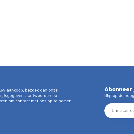
Abonneer j
f uw aankoop, bezoek dan onze
Blijf op de hoo
drijfsgegevens, antwoorden op
eren om contact met ons op te nemen.