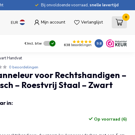
ht
Bij onvoldoende voorraad,
snelle levertijd
0
Mijn account
Verlanglijst
EUR
9.8
€
Incl. btw
638
beoordelingen
wart Handvat
0 beoordelingen
anneleur voor Rechtshandigen –
ch – Roestvrij Staal – Zwart
r in:
Op voorraad (6)