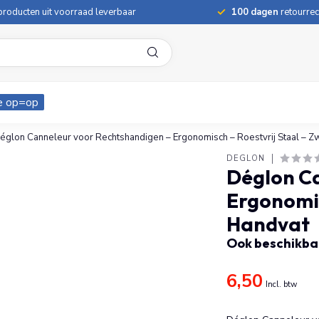
roducten uit voorraad leverbaar
100 dagen
retourrec
e op=op
églon Canneleur voor Rechtshandigen – Ergonomisch – Roestvrij Staal – Z
DÉGLON
Déglon C
Ergonomis
Handvat
Ook beschikbaa
6,50
Incl. btw