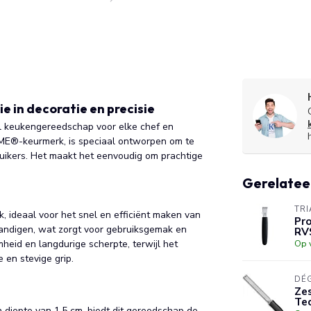
 in decoratie en precisie
l keukengereedschap voor elke chef en
IME®-keurmerk, is speciaal ontworpen om te
uikers. Het maakt het eenvoudig om prachtige
Gerelatee
TRI
, ideaal voor het snel en efficiënt maken van
Pro
handigen, wat zorgt voor gebruiksgemak en
RV
heid en langdurige scherpte, terwijl het
Op 
en stevige grip.
DÉ
Zes
Tec
 diepte van 1,5 cm, biedt dit gereedschap de