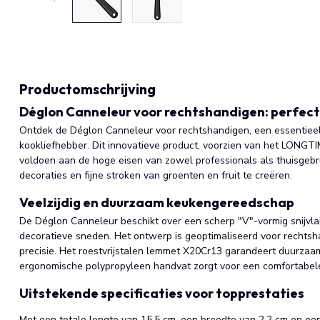
Productomschrijving
Déglon Canneleur voor rechtshandigen: perfectie
Ontdek de Déglon Canneleur voor rechtshandigen, een essentiee
kookliefhebber. Dit innovatieve product, voorzien van het LONGT
voldoen aan de hoge eisen van zowel professionals als thuisgebr
decoraties en fijne stroken van groenten en fruit te creëren.
Veelzijdig en duurzaam keukengereedschap
De Déglon Canneleur beschikt over een scherp "V"-vormig snijvlak
decoratieve sneden. Het ontwerp is geoptimaliseerd voor rechts
precisie. Het roestvrijstalen lemmet X20Cr13 garandeert duurzaam
ergonomische polypropyleen handvat zorgt voor een comfortabele 
Uitstekende specificaties voor topprestaties
Met een totale lengte van 15,5 cm, een breedte van 2,2 cm en een