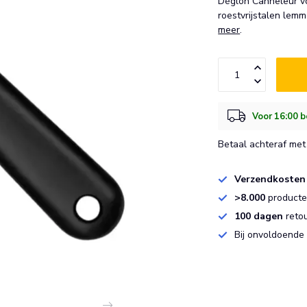
Déglon Canneleur v
roestvrijstalen lem
meer
.
Voor 16:00 b
Betaal achteraf met 
Verzendkosten
>8.000
producten
100 dagen
reto
Bij onvoldoende