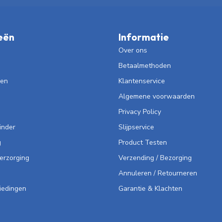
eën
Informatie
Over ons
Betaalmethoden
len
Klantenservice
Algemene voorwaarden
Privacy Policy
inder
Slijpservice
g
Product Testen
Verzorging
Verzending / Bezorging
Annuleren / Retourneren
iedingen
Garantie & Klachten