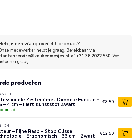
Heb je een vraag over dit product?
Onze medewerker helpt je graag. Bereikbaar via
klantenservice@keukenmesjes.nl
of
+31 36 2022 550
. We
helpen u graag!
rde producten
ANGLE
fessionele Zesteur met Dubbele Functie –
€8,50
S – 4 cm – Heft Kunststof Zwart
voorraad
GLON
teur – Fijne Rasp – Stop'Glisse
€12,50
hnologie – Ergonomisch – 33 cm – Zwart