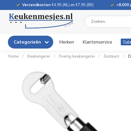
Verzendkosten
€4,95 (NL) en €7,95 (BE)
>8.000
p
Categorieën
Merken
Klantenservice
Sal
Home
/
Keukengerei
/
Overig-keukengerei
/
Zesteurs
/
D