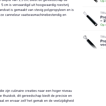
Op 
 5 cm is vervaardigd uit hoogwaardig roestvrij
handvat is gemaakt van stevig polypropyleen en is
TRI
deze canneleur vaatwasmachinebestendig en
Pro
– 1
Op 
TRI
Pro
vo
Op 
DÉ
Zes
– V
Op 
e zijn culinaire creaties naar een hoger niveau
te thuiskok, dit gereedschap biedt de precisie en
al en ervaar zelf het gemak en de veelzijdigheid