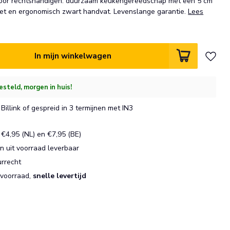
oor rechtshandigen: duurzaam keukengereedschap met een 5 cm
met en ergonomisch zwart handvat. Levenslange garantie.
Lees
In mijn winkelwagen
esteld, morgen in huis!
Billink of gespreid in 3 termijnen met IN3
€4,95 (NL) en €7,95 (BE)
 uit voorraad leverbaar
urrecht
 voorraad,
snelle levertijd