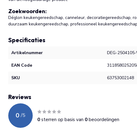
Zoekwoorden:
Déglon keukengereedschap, canneleur, decoratiegereedschap, roe
duurzaam keukengereedschap, professioneel keukengereedschap,
Specificaties
Artikelnummer
DEG-2504105-
EAN Code
311858025205
SKU
63753002148
Reviews
0
/
5
0
sterren op basis van
0
beoordelingen