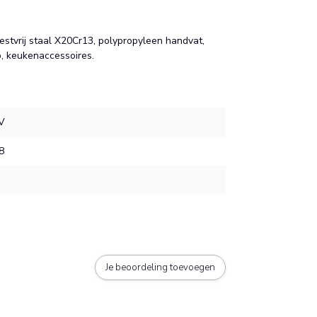
stvrij staal X20Cr13, polypropyleen handvat,
 keukenaccessoires.
V
8
Je beoordeling toevoegen