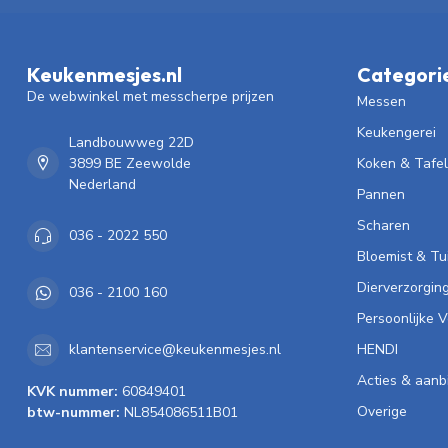
Keukenmesjes.nl
Categori
De webwinkel met messcherpe prijzen
Messen
Keukengerei
Landbouwweg 22D
3899 BE Zeewolde
Koken & Tafe
Nederland
Pannen
Scharen
036 - 2022 550
Bloemist & Tu
Dierverzorgin
036 - 2100 160
Persoonlijke 
HENDI
klantenservice@keukenmesjes.nl
Acties & aanb
KVK nummer:
60849401
Overige
btw-nummer:
NL854086511B01