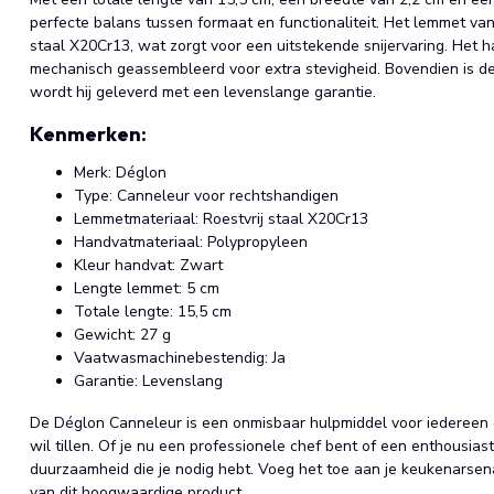
perfecte balans tussen formaat en functionaliteit. Het lemmet van
staal X20Cr13, wat zorgt voor een uitstekende snijervaring. Het 
mechanisch geassembleerd voor extra stevigheid. Bovendien is 
wordt hij geleverd met een levenslange garantie.
Kenmerken:
Merk: Déglon
Type: Canneleur voor rechtshandigen
Lemmetmateriaal: Roestvrij staal X20Cr13
Handvatmateriaal: Polypropyleen
Kleur handvat: Zwart
Lengte lemmet: 5 cm
Totale lengte: 15,5 cm
Gewicht: 27 g
Vaatwasmachinebestendig: Ja
Garantie: Levenslang
De Déglon Canneleur is een onmisbaar hulpmiddel voor iedereen di
wil tillen. Of je nu een professionele chef bent of een enthousias
duurzaamheid die je nodig hebt. Voeg het toe aan je keukenarsena
van dit hoogwaardige product.