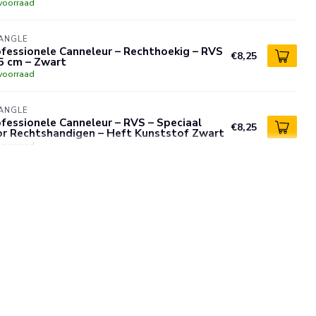
voorraad
ANGLE
fessionele Canneleur – Rechthoekig – RVS
€8,25
5 cm – Zwart
voorraad
ANGLE
fessionele Canneleur – RVS – Speciaal
€8,25
or Rechtshandigen – Heft Kunststof Zwart
voorraad
GLON
€12,50
teur – Multifunctioneel en Ergonomisch
oor Rechtshandigen – 15,5 cm – Zwart
€7,35
voorraad