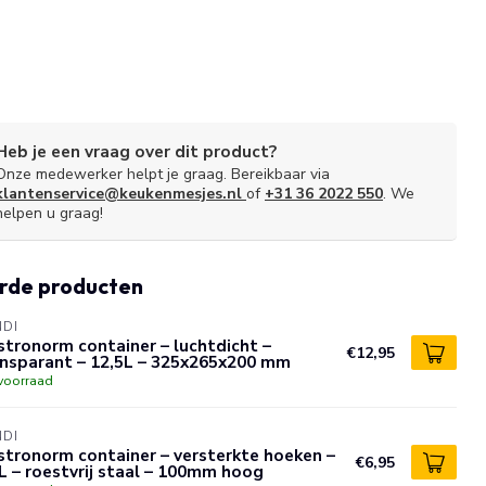
Heb je een vraag over dit product?
Onze medewerker helpt je graag. Bereikbaar via
klantenservice@keukenmesjes.nl
of
+31 36 2022 550
. We
helpen u graag!
rde producten
NDI
tronorm container – luchtdicht –
€12,95
ansparant – 12,5L – 325x265x200 mm
voorraad
NDI
tronorm container – versterkte hoeken –
€6,95
L – roestvrij staal – 100mm hoog