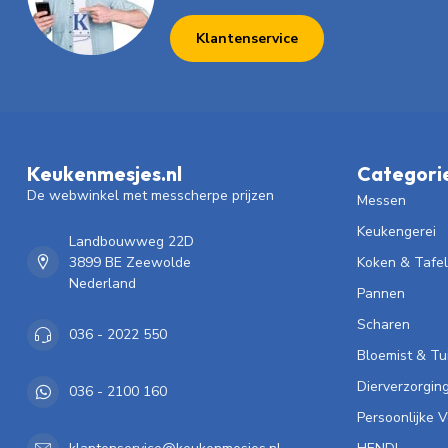
Klantenservice
Keukenmesjes.nl
Categori
De webwinkel met messcherpe prijzen
Messen
Keukengerei
Landbouwweg 22D
3899 BE Zeewolde
Koken & Tafe
Nederland
Pannen
Scharen
036 - 2022 550
Bloemist & Tu
Dierverzorgin
036 - 2100 160
Persoonlijke 