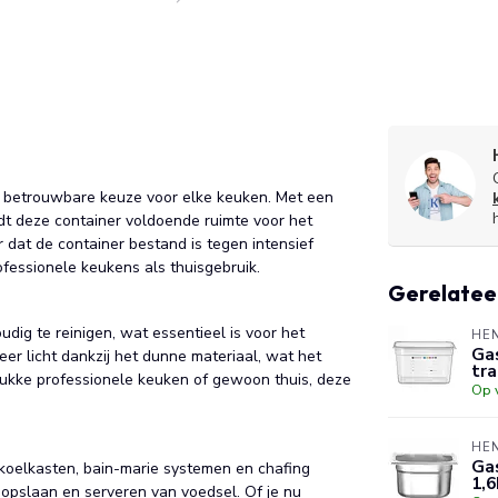
n betrouwbare keuze voor elke keuken. Met een
dt deze container voldoende ruimte voor het
 dat de container bestand is tegen intensief
fessionele keukens als thuisgebruik.
Gerelatee
ig te reinigen, wat essentieel is voor het
HE
Gas
er licht dankzij het dunne materiaal, wat het
tr
drukke professionele keuken of gewoon thuis, deze
Op 
HE
Gas
koelkasten, bain-marie systemen en chafing
1,6
, opslaan en serveren van voedsel. Of je nu