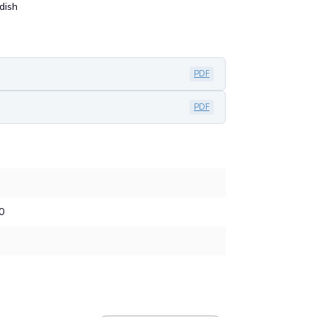
dish
PDF
PDF
0