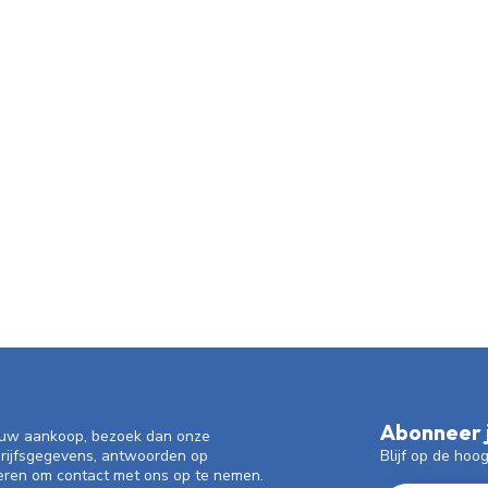
Abonneer j
f uw aankoop, bezoek dan onze
Blijf op de hoo
drijfsgegevens, antwoorden op
eren om contact met ons op te nemen.