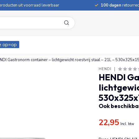
roducten uit voorraad leverbaar
100 dagen
retourrec
e op=op
NDI Gastronorm container – lichtgewicht roestvrij staal – 21L – 530x325x
HENDI
HENDI Ga
lichtgewic
530x325x
Ook beschikbaa
22,95
Incl. btw