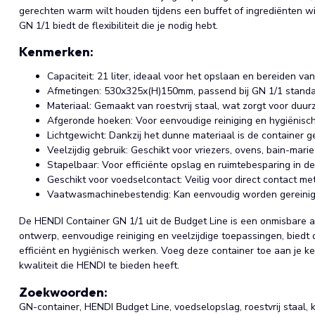
gerechten warm wilt houden tijdens een buffet of ingrediënten w
GN 1/1 biedt de flexibiliteit die je nodig hebt.
Kenmerken:
Capaciteit: 21 liter, ideaal voor het opslaan en bereiden v
Afmetingen: 530x325x(H)150mm, passend bij GN 1/1 standa
Materiaal: Gemaakt van roestvrij staal, wat zorgt voor duu
Afgeronde hoeken: Voor eenvoudige reiniging en hygiënisch
Lichtgewicht: Dankzij het dunne materiaal is de container g
Veelzijdig gebruik: Geschikt voor vriezers, ovens, bain-mari
Stapelbaar: Voor efficiënte opslag en ruimtebesparing in d
Geschikt voor voedselcontact: Veilig voor direct contact me
Vaatwasmachinebestendig: Kan eenvoudig worden gereinig
De HENDI Container GN 1/1 uit de Budget Line is een onmisbare aa
ontwerp, eenvoudige reiniging en veelzijdige toepassingen, biedt 
efficiënt en hygiënisch werken. Voeg deze container toe aan je k
kwaliteit die HENDI te bieden heeft.
Zoekwoorden:
GN-container, HENDI Budget Line, voedselopslag, roestvrij staal