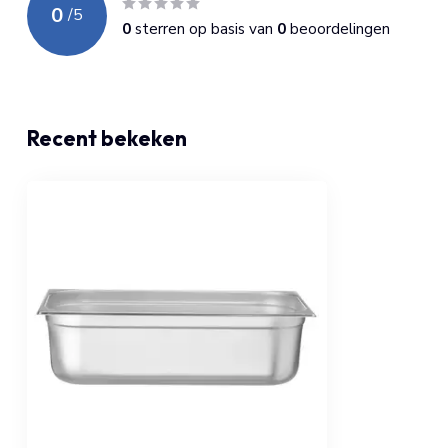
0
/
5
0
sterren op basis van
0
beoordelingen
Recent bekeken