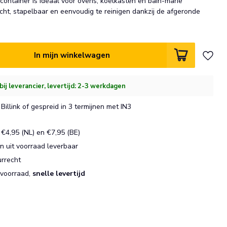
ontainer is ideaal voor ovens, koelkasten en bain-marie
cht, stapelbaar en eenvoudig te reinigen dankzij de afgeronde
In mijn winkelwagen
bij leverancier, levertijd: 2-3 werkdagen
Billink of gespreid in 3 termijnen met IN3
€4,95 (NL) en €7,95 (BE)
 uit voorraad leverbaar
urrecht
 voorraad,
snelle levertijd