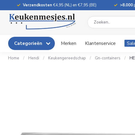
Verzendkosten
€4,95 (NL) en €7,95 (BE)
>8.000
p
Categorieën
Merken
Klantenservice
Sal
Home
/
Hendi
/
Keukengereedschap
/
Gn-containers
/
HE