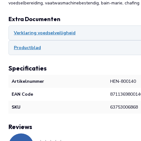
voedselbereiding, vaatwasmachinebestendig, bain-marie, chafing 
Extra Documenten
Verklaring voedselveiligheid
Productblad
Specificaties
Artikelnummer
HEN-800140
EAN Code
871136980014
SKU
63753006868
Reviews