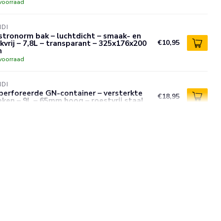
voorraad
NDI
tronorm bak – luchtdicht – smaak- en
kvrij – 7,8L – transparant – 325x176x200
€10,95
m
voorraad
NDI
perforeerde GN-container – versterkte
€18,95
ken – 9L – 65mm hoog – roestvrij staal
voorraad
NDI
bruikbare voedselveiligheid dagstickers
andag blauw 25x25 mm met notitieruimte
€3,95
urgecodeerd 1000 per rol
voorraad