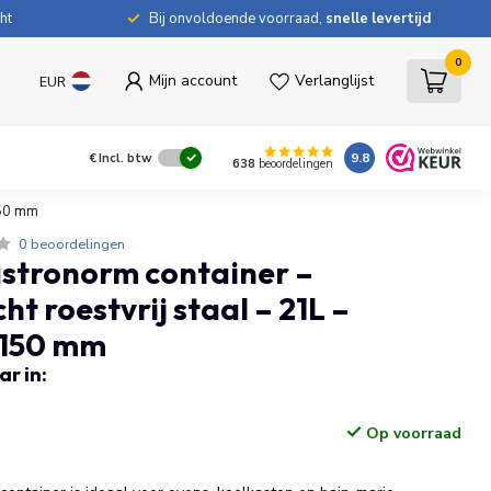
ht
Bij onvoldoende voorraad,
snelle levertijd
0
Mijn account
Verlanglijst
EUR
9.8
€
Incl. btw
638
beoordelingen
150 mm
0 beoordelingen
stronorm container –
ht roestvrij staal – 21L –
150 mm
r in:
Op voorraad