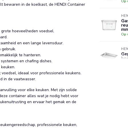
Op 
ilt bewaren in de koelkast, de HENDI Container
HE
Gas
reu
m
an grote hoeveelheden voedsel.
Op 
ard.
rzaamheid en een lange levensduur.
 gebruik.
HE
Ge
emakkelijk te hanteren.
hoe
e systemen en chafing dishes.
Op 
e keuken.
t voedsel, ideaal voor professionele keukens.
HE
d in de vaatwasser.
Her
ma
nvulling voor elke keuken. Met zijn solide
kle
deze container alles wat je nodig hebt voor
Op 
eukenuitrusting en ervaar het gemak en de
, keukengereedschap, professionele keuken,