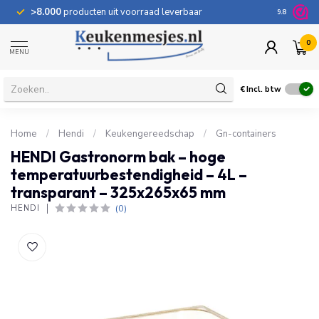
>8.000
producten uit voorraad leverbaar
100 dage
9.8
0
MENU
€
Incl. btw
Home
/
Hendi
/
Keukengereedschap
/
Gn-containers
HENDI Gastronorm bak – hoge
temperatuurbestendigheid – 4L –
transparant – 325x265x65 mm
(0)
HENDI