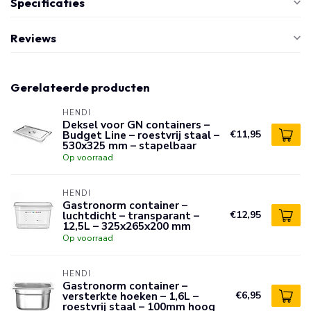
Specificaties
Reviews
Gerelateerde producten
HENDI
Deksel voor GN containers –
Budget Line – roestvrij staal –
€11,95
530x325 mm – stapelbaar
Op voorraad
HENDI
Gastronorm container –
luchtdicht – transparant –
€12,95
12,5L – 325x265x200 mm
Op voorraad
HENDI
Gastronorm container –
versterkte hoeken – 1,6L –
€6,95
roestvrij staal – 100mm hoog