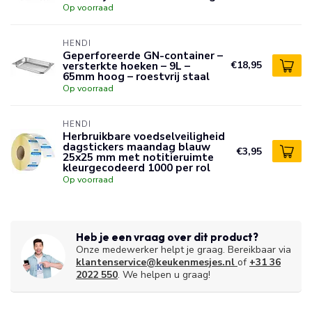
Op voorraad
HENDI
Geperforeerde GN-container –
versterkte hoeken – 9L –
€18,95
65mm hoog – roestvrij staal
Op voorraad
HENDI
Herbruikbare voedselveiligheid
dagstickers maandag blauw
€3,95
25x25 mm met notitieruimte
kleurgecodeerd 1000 per rol
Op voorraad
Heb je een vraag over dit product?
Onze medewerker helpt je graag. Bereikbaar via
klantenservice@keukenmesjes.nl
of
+31 36
2022 550
. We helpen u graag!