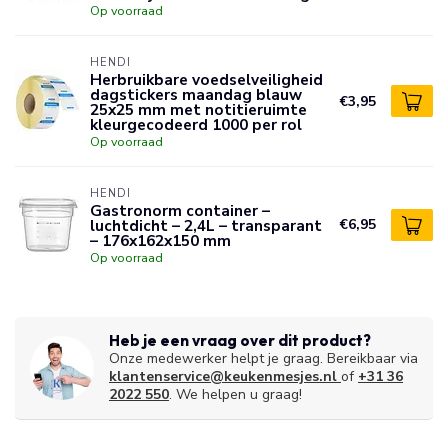
Op voorraad
HENDI
Herbruikbare voedselveiligheid
dagstickers maandag blauw
€3,95
25x25 mm met notitieruimte
kleurgecodeerd 1000 per rol
Op voorraad
HENDI
Gastronorm container –
luchtdicht – 2,4L – transparant
€6,95
– 176x162x150 mm
Op voorraad
Heb je een vraag over dit product?
Onze medewerker helpt je graag. Bereikbaar via
klantenservice@keukenmesjes.nl
of
+31 36
2022 550
. We helpen u graag!