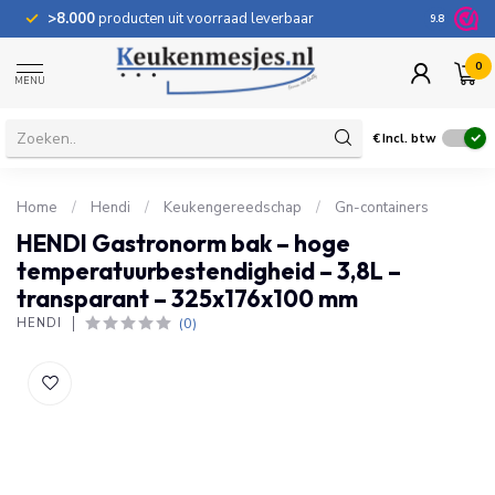
>8.000
producten uit voorraad leverbaar
100 dage
9.8
0
MENU
€
Incl. btw
Home
/
Hendi
/
Keukengereedschap
/
Gn-containers
HENDI Gastronorm bak – hoge
temperatuurbestendigheid – 3,8L –
transparant – 325x176x100 mm
(0)
HENDI