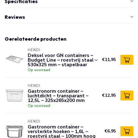
Specificaties
Reviews
Gerelateerde producten
HENDI
Deksel voor GN containers –
Budget Line – roestvrij staal –
€11,95
530x325 mm – stapelbaar
Op voorraad
HENDI
Gastronorm container –
luchtdicht – transparant –
€12,95
12,5L – 325x265x200 mm
Op voorraad
HENDI
Gastronorm container –
versterkte hoeken – 1,6L –
€6,95
roestvrij staal – 100mm hoog