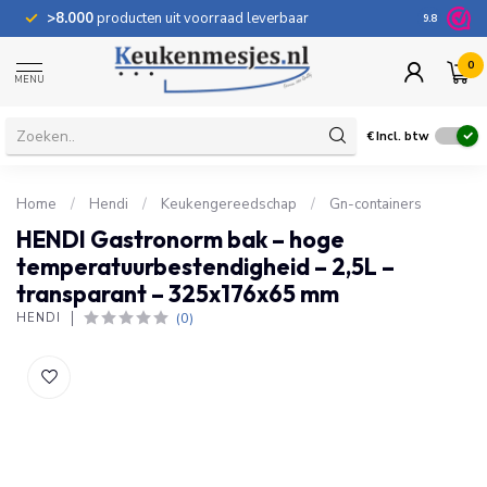
>8.000
producten uit voorraad leverbaar
100 dage
9.8
0
MENU
€
Incl. btw
Home
/
Hendi
/
Keukengereedschap
/
Gn-containers
HENDI Gastronorm bak – hoge
temperatuurbestendigheid – 2,5L –
transparant – 325x176x65 mm
(0)
HENDI