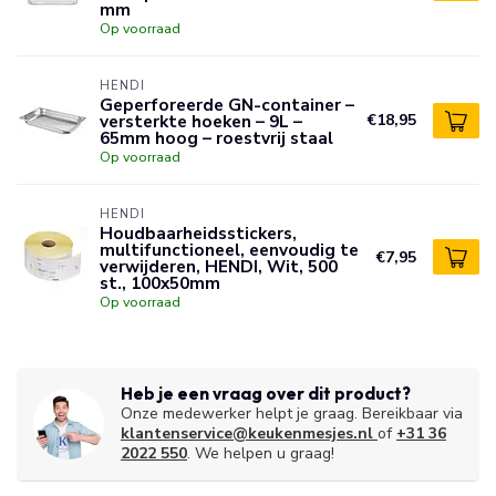
mm
Op voorraad
HENDI
Geperforeerde GN-container –
versterkte hoeken – 9L –
€18,95
65mm hoog – roestvrij staal
Op voorraad
HENDI
Houdbaarheidsstickers,
multifunctioneel, eenvoudig te
€7,95
verwijderen, HENDI, Wit, 500
st., 100x50mm
Op voorraad
Heb je een vraag over dit product?
Onze medewerker helpt je graag. Bereikbaar via
klantenservice@keukenmesjes.nl
of
+31 36
2022 550
. We helpen u graag!