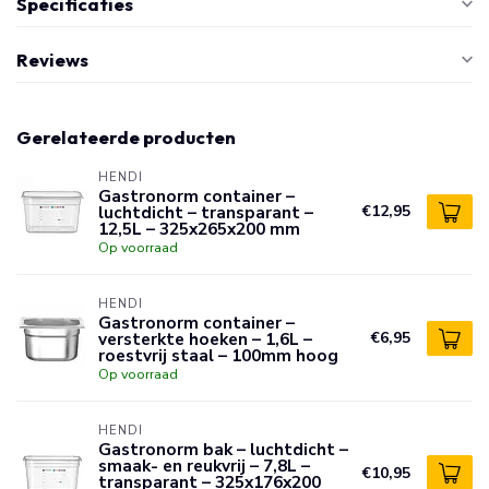
Specificaties
Reviews
Gerelateerde producten
HENDI
Gastronorm container –
luchtdicht – transparant –
€12,95
12,5L – 325x265x200 mm
Op voorraad
HENDI
Gastronorm container –
versterkte hoeken – 1,6L –
€6,95
roestvrij staal – 100mm hoog
Op voorraad
HENDI
Gastronorm bak – luchtdicht –
smaak- en reukvrij – 7,8L –
€10,95
transparant – 325x176x200