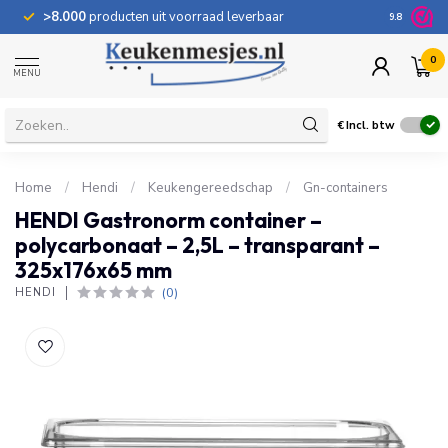
>8.000
producten uit voorraad leverbaar
100 dage
9.8
0
MENU
€
Incl. btw
Home
/
Hendi
/
Keukengereedschap
/
Gn-containers
HENDI Gastronorm container –
polycarbonaat – 2,5L – transparant –
325x176x65 mm
(0)
HENDI