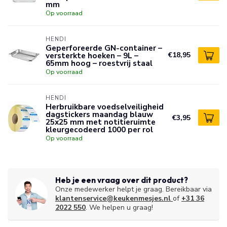
mm
Op voorraad
HENDI
Geperforeerde GN-container –
versterkte hoeken – 9L –
€18,95
65mm hoog – roestvrij staal
Op voorraad
HENDI
Herbruikbare voedselveiligheid
dagstickers maandag blauw
€3,95
25x25 mm met notitieruimte
kleurgecodeerd 1000 per rol
Op voorraad
Heb je een vraag over dit product?
Onze medewerker helpt je graag. Bereikbaar via
klantenservice@keukenmesjes.nl
of
+31 36
2022 550
. We helpen u graag!