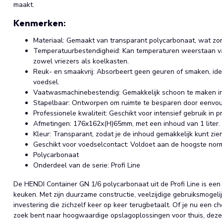
maakt.
Kenmerken:
Materiaal: Gemaakt van transparant polycarbonaat, wat zor
Temperatuurbestendigheid: Kan temperaturen weerstaan van
zowel vriezers als koelkasten.
Reuk- en smaakvrij: Absorbeert geen geuren of smaken, ide
voedsel.
Vaatwasmachinebestendig: Gemakkelijk schoon te maken i
Stapelbaar: Ontworpen om ruimte te besparen door eenvoud
Professionele kwaliteit: Geschikt voor intensief gebruik in 
Afmetingen: 176x162x(H)65mm, met een inhoud van 1 liter.
Kleur: Transparant, zodat je de inhoud gemakkelijk kunt zien
Geschikt voor voedselcontact: Voldoet aan de hoogste norm
Polycarbonaat
Onderdeel van de serie: Profi Line
De HENDI Container GN 1/6 polycarbonaat uit de Profi Line is een
keuken. Met zijn duurzame constructie, veelzijdige gebruiksmogel
investering die zichzelf keer op keer terugbetaalt. Of je nu een 
zoek bent naar hoogwaardige opslagoplossingen voor thuis, deze