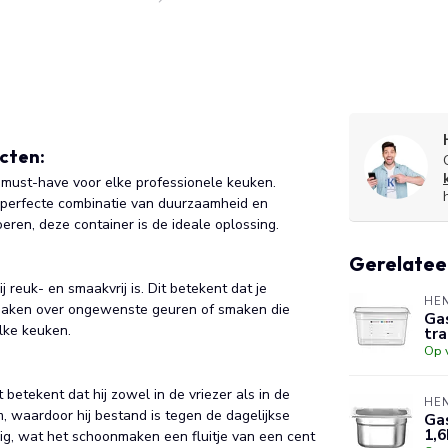
cten:
 must-have voor elke professionele keuken.
 perfecte combinatie van duurzaamheid en
oeren, deze container is de ideale oplossing.
Gerelatee
reuk- en smaakvrij is. Dit betekent dat je
HE
 maken over ongewenste geuren of smaken die
Gas
lke keuken.
tr
Op 
etekent dat hij zowel in de vriezer als in de
HE
, waardoor hij bestand is tegen de dagelijkse
Gas
1,6
ig, wat het schoonmaken een fluitje van een cent