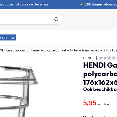
roducten uit voorraad leverbaar
100 dagen
retourrec
e op=op
NDI Gastronorm container – polycarbonaat – 1 liter – transparant – 176x1
HENDI
HENDI Ga
polycarbo
176x162x
Ook beschikbaa
5,95
Incl. btw