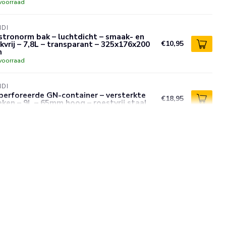
voorraad
NDI
tronorm bak – luchtdicht – smaak- en
kvrij – 7,8L – transparant – 325x176x200
€10,95
m
voorraad
NDI
perforeerde GN-container – versterkte
€18,95
ken – 9L – 65mm hoog – roestvrij staal
voorraad
NDI
bruikbare voedselveiligheid dagstickers
andag blauw 25x25 mm met notitieruimte
€3,95
urgecodeerd 1000 per rol
voorraad