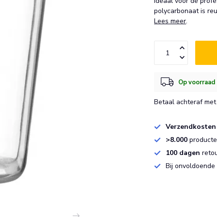
Ideaal voor de prof
polycarbonaat is re
Lees meer
.
Op voorraad 
Betaal achteraf met 
Verzendkosten
>8.000
producten
100 dagen
reto
Bij onvoldoende