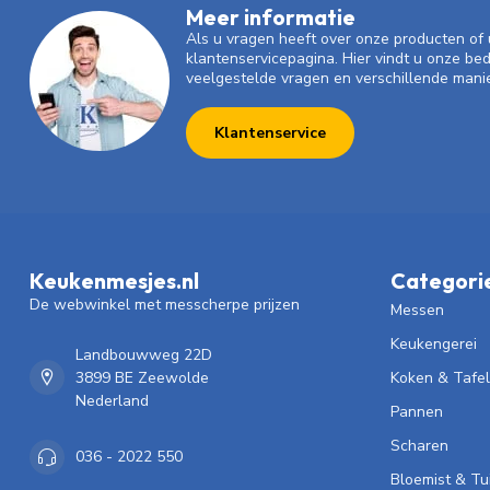
Meer informatie
Als u vragen heeft over onze producten o
klantenservicepagina. Hier vindt u onze be
veelgestelde vragen en verschillende mani
Klantenservice
Keukenmesjes.nl
Categori
De webwinkel met messcherpe prijzen
Messen
Keukengerei
Landbouwweg 22D
3899 BE Zeewolde
Koken & Tafe
Nederland
Pannen
Scharen
036 - 2022 550
Bloemist & Tu