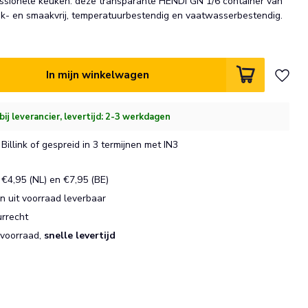
essionele keuken: deze transparante HENDI GN 1/6 container van
uk- en smaakvrij, temperatuurbestendig en vaatwasserbestendig.
In mijn winkelwagen
bij leverancier, levertijd: 2-3 werkdagen
Billink of gespreid in 3 termijnen met IN3
€4,95 (NL) en €7,95 (BE)
 uit voorraad leverbaar
urrecht
 voorraad,
snelle levertijd