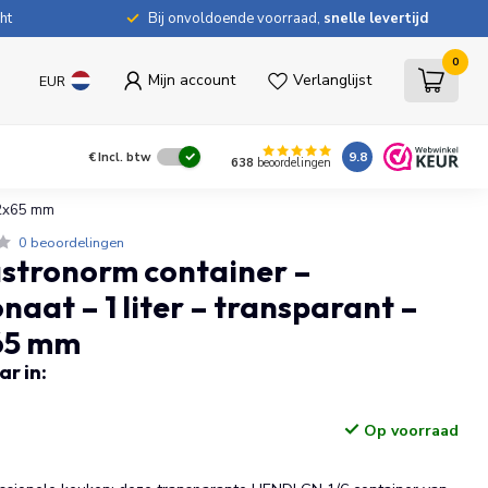
ht
Bij onvoldoende voorraad,
snelle levertijd
0
Mijn account
Verlanglijst
EUR
9.8
€
Incl. btw
638
beoordelingen
62x65 mm
0 beoordelingen
stronorm container –
naat – 1 liter – transparant –
65 mm
r in:
Op voorraad