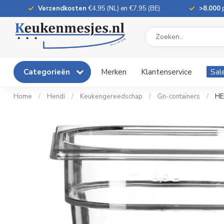
Verzendkosten
€4,95 (NL) en €7,95 (BE)
>8.000
p
Categorieën
Merken
Klantenservice
Sal
Home
/
Hendi
/
Keukengereedschap
/
Gn-containers
/
HE