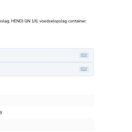
slag, HENDI GN 1/6, voedselopslag container,
PDF
PDF
8