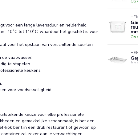
Op 
HE
Gas
gt voor een lange levensduur en helderheid.
reu
m
 -40˚C tot 110˚C, waardoor het geschikt is voor
Op 
aal voor het opslaan van verschillende soorten
HE
n de vaatwasser.
Ge
hoe
ig te stapelen.
Op 
professionele keukens.
.
HE
Her
en voor voedselveiligheid.
ma
kle
Op 
 uitstekende keuze voor elke professionele
ijkheden en gemakkelijke schoonmaak, is het een
chef-kok bent in een druk restaurant of gewoon op
 container zal zeker aan je verwachtingen