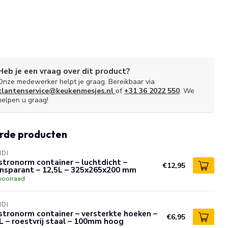
Heb je een vraag over dit product?
Onze medewerker helpt je graag. Bereikbaar via
klantenservice@keukenmesjes.nl
of
+31 36 2022 550
. We
helpen u graag!
rde producten
NDI
tronorm container – luchtdicht –
€12,95
ansparant – 12,5L – 325x265x200 mm
voorraad
NDI
tronorm container – versterkte hoeken –
€6,95
L – roestvrij staal – 100mm hoog