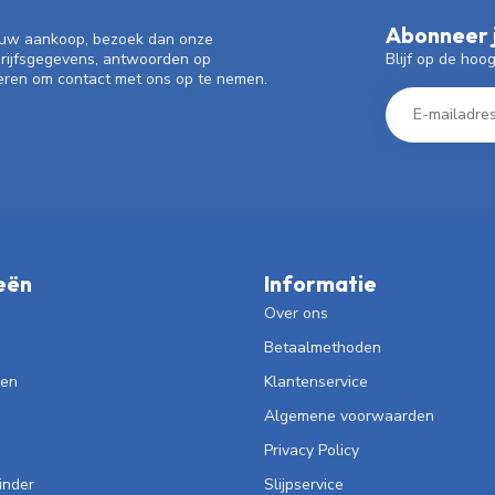
Abonneer j
f uw aankoop, bezoek dan onze
Blijf op de hoo
drijfsgegevens, antwoorden op
eren om contact met ons op te nemen.
eën
Informatie
Over ons
Betaalmethoden
len
Klantenservice
Algemene voorwaarden
Privacy Policy
inder
Slijpservice