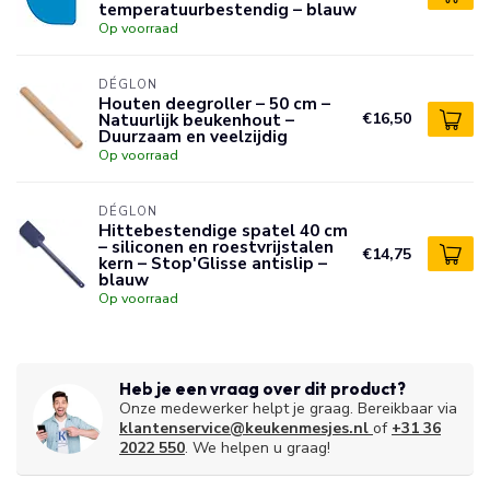
temperatuurbestendig – blauw
Op voorraad
DÉGLON
Houten deegroller – 50 cm –
Natuurlijk beukenhout –
€16,50
Duurzaam en veelzijdig
Op voorraad
DÉGLON
Hittebestendige spatel 40 cm
– siliconen en roestvrijstalen
€14,75
kern – Stop'Glisse antislip –
blauw
Op voorraad
Heb je een vraag over dit product?
Onze medewerker helpt je graag. Bereikbaar via
klantenservice@keukenmesjes.nl
of
+31 36
2022 550
. We helpen u graag!