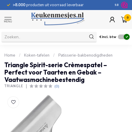
>8.000
producten uit voorraad leverbaar
100 dage
9.8
0
MENU
€
Incl. btw
Home
/
Koken-tafelen
/
Patisserie-bakbenodigdheden
Triangle Spirit-serie Crèmespatel –
Perfect voor Taarten en Gebak –
Vaatwasmachinebestendig
(0)
TRIANGLE