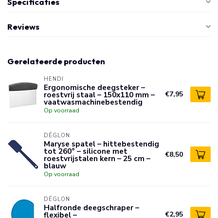
Specificaties
Reviews
Gerelateerde producten
HENDI
Ergonomische deegsteker –
roestvrij staal – 150x110 mm –
€7,95
vaatwasmachinebestendig
Op voorraad
DÉGLON
Maryse spatel – hittebestendig
tot 260° – silicone met
€8,50
roestvrijstalen kern – 25 cm –
blauw
Op voorraad
DÉGLON
Halfronde deegschraper –
flexibel –
€2,95