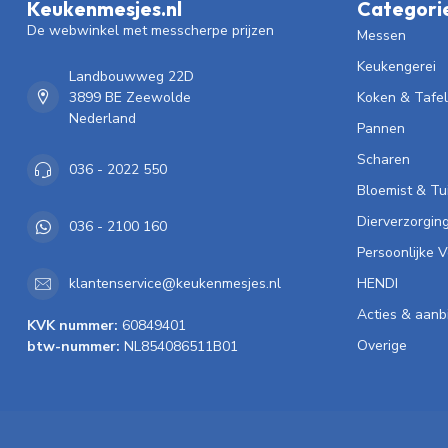
Keukenmesjes.nl
Categori
De webwinkel met messcherpe prijzen
Messen
Keukengerei
Landbouwweg 22D
3899 BE Zeewolde
Koken & Tafe
Nederland
Pannen
Scharen
036 - 2022 550
Bloemist & Tu
Dierverzorgin
036 - 2100 160
Persoonlijke 
HENDI
klantenservice@keukenmesjes.nl
Acties & aanb
KVK nummer:
60849401
Overige
btw-nummer:
NL854086511B01