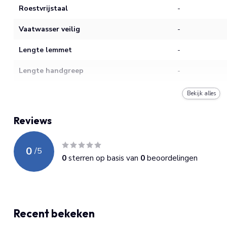
Roestvrijstaal
-
Vaatwasser veilig
-
Lengte lemmet
-
Lengte handgreep
-
Garantie
-
Bekijk alles
Slijpwijze
-
Reviews
Hardheid
-
0
/
5
Materiaal lemmet
-
0
sterren op basis van
0
beoordelingen
Materiaal handgreep
-
Product gewicht
gram
Recent bekeken
Product lengte
cm