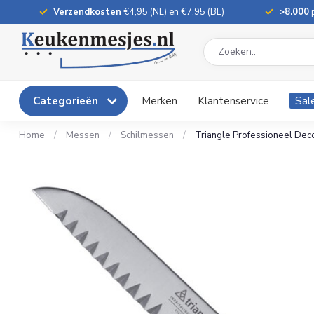
Verzendkosten
€4,95 (NL) en €7,95 (BE)
>8.000
p
Categorieën
Merken
Klantenservice
Sal
Home
/
Messen
/
Schilmessen
/
Triangle Professioneel Dec