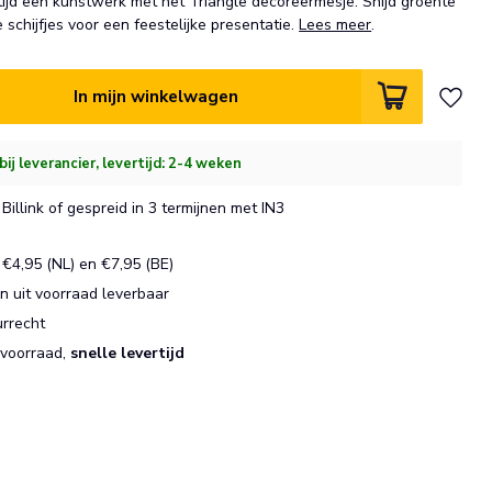
ijd een kunstwerk met het Triangle decoreermesje. Snijd groente
e schijfjes voor een feestelijke presentatie.
Lees meer
.
In mijn winkelwagen
ij leverancier, levertijd: 2-4 weken
Billink of gespreid in 3 termijnen met IN3
€4,95 (NL) en €7,95 (BE)
 uit voorraad leverbaar
urrecht
 voorraad,
snelle levertijd