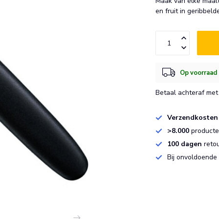
Maak van elke maalt
en fruit in geribbeld
Op voorraad b
Betaal achteraf met 
Verzendkosten
>8.000
producten
100 dagen
reto
Bij onvoldoende