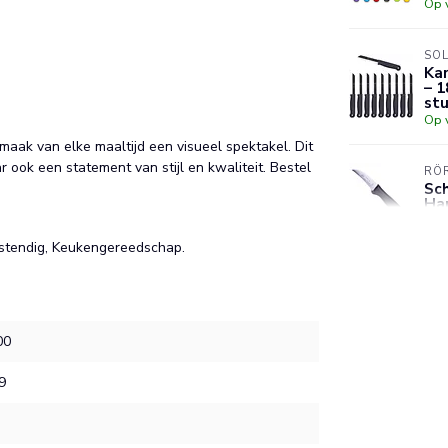
Op 
SO
Ka
– 1
st
Op 
aak van elke maaltijd een visueel spektakel. Dit
 ook een statement van stijl en kwaliteit. Bestel
RÖ
Sc
Ha
Op 
estendig, Keukengereedschap.
RÖ
Sc
Ke
Op 
00
9