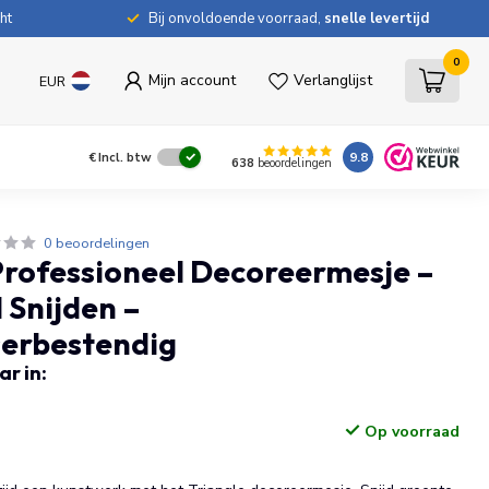
ht
Bij onvoldoende voorraad,
snelle levertijd
0
Mijn account
Verlanglijst
EUR
9.8
€
Incl. btw
638
beoordelingen
0 beoordelingen
Professioneel Decoreermesje –
 Snijden –
erbestendig
r in:
Op voorraad