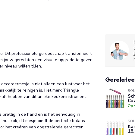
je. Dit professionele gereedschap transformeert
 om jouw gerechten een visuele upgrade te geven.
 niveau willen tillen.
Gerelatee
t decoreermesje is niet alleen een lust voor het
kelijk te reinigen is. Het merk Triangle
SO
Sch
 zult hebben van dit unieke keukeninstrument.
Cov
Op 
 prettig in de hand en is het eenvoudig in
 thuiskok, dit mesje biedt de perfecte balans
SO
Ka
oor het creëren van oogstrelende gerechten.
18,