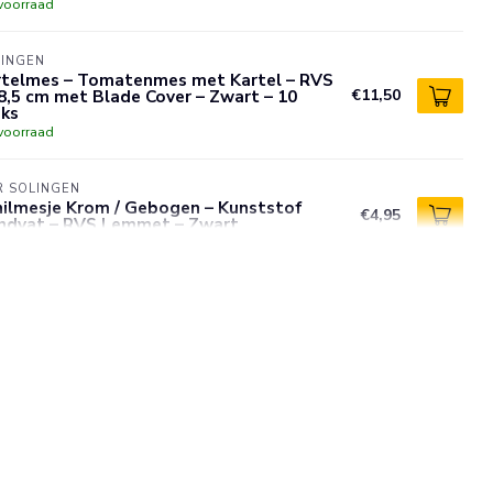
voorraad
LINGEN
rtelmes – Tomatenmes met Kartel – RVS
8,5 cm met Blade Cover – Zwart – 10
€11,50
uks
voorraad
R SOLINGEN
hilmesje Krom / Gebogen – Kunststof
€4,95
ndvat – RVS Lemmet – Zwart
voorraad
R SOLINGEN
hilmesje Recht Hout – RVS – Oma's
€7,50
ukenmesje
voorraad