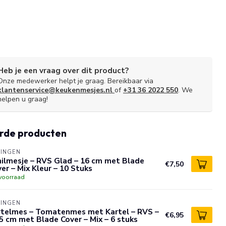
Heb je een vraag over dit product?
Onze medewerker helpt je graag. Bereikbaar via
klantenservice@keukenmesjes.nl
of
+31 36 2022 550
. We
helpen u graag!
rde producten
LINGEN
ilmesje – RVS Glad – 16 cm met Blade
€7,50
er – Mix Kleur – 10 Stuks
voorraad
LINGEN
rtelmes – Tomatenmes met Kartel – RVS –
€6,95
5 cm met Blade Cover – Mix – 6 stuks