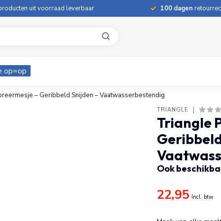
roducten uit voorraad leverbaar
100 dagen
retourrec
e op=op
oreermesje – Geribbeld Snijden – Vaatwasserbestendig
TRIANGLE
Triangle 
Geribbeld
Vaatwass
Ook beschikbaa
22,95
Incl. btw