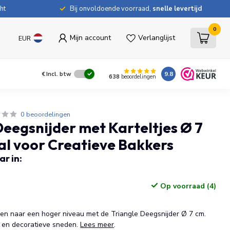
ht
Bij onvoldoende voorraad,
snelle levertijd
0
Mijn account
Verlanglijst
EUR
9.8
€
Incl. btw
638
beoordelingen
0 beoordelingen
Deegsnijder met Karteltjes Ø 7
al voor Creatieve Bakkers
r in:
Op voorraad (4)
den naar een hoger niveau met de Triangle Deegsnijder Ø 7 cm.
e en decoratieve sneden.
Lees meer
.