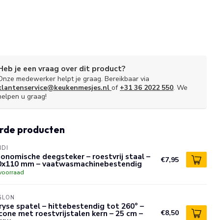
Heb je een vraag over dit product?
Onze medewerker helpt je graag. Bereikbaar via
klantenservice@keukenmesjes.nl
of
+31 36 2022 550
. We
helpen u graag!
rde producten
NDI
onomische deegsteker – roestvrij staal –
€7,95
0x110 mm – vaatwasmachinebestendig
voorraad
GLON
yse spatel – hittebestendig tot 260° –
icone met roestvrijstalen kern – 25 cm –
€8,50