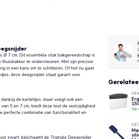
eegsnijder
s Ø 7 cm. Dit essentiële stuk bakgereedschap is
thuisbakker te ondersteunen. Met zijn precisie
ng in een kans om te schitteren. Of het nu gaat
djes, deze deegsnijder staat garant voor
Gerelatee
HE
Erg
dankzij de karteltjes, maar voegt ook een
15
 van 5 en 7 cm, biedt deze tool de veelzijdigheid
Op 
de perfecte combinatie van functionaliteit en
DÉ
Mar
sil
lvol zwart, belichaamt de Triangle Deegsnijder