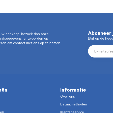
Abonneer j
f uw aankoop, bezoek dan onze
Blijf op de hoo
drijfsgegevens, antwoorden op
eren om contact met ons op te nemen.
eën
Informatie
Over ons
Betaalmethoden
len
Klantenservice