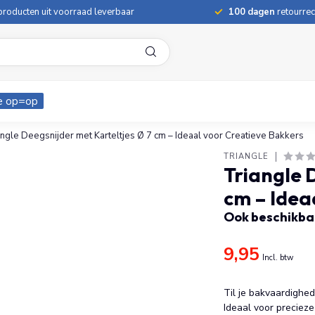
roducten uit voorraad leverbaar
100 dagen
retourrec
e op=op
angle Deegsnijder met Karteltjes Ø 7 cm – Ideaal voor Creatieve Bakkers
TRIANGLE
Triangle 
cm – Idea
Ook beschikbaa
9,95
Incl. btw
Til je bakvaardighe
Ideaal voor preciez