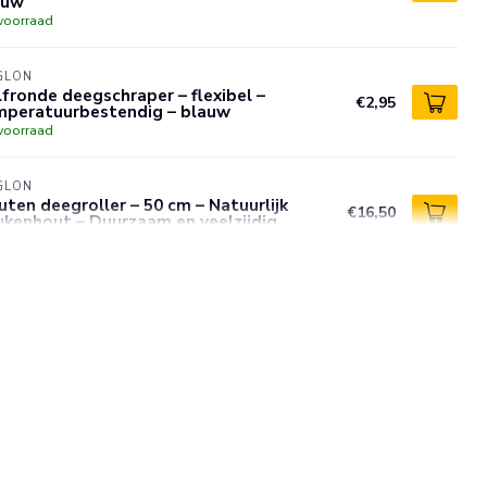
auw
voorraad
GLON
fronde deegschraper – flexibel –
€2,95
mperatuurbestendig – blauw
voorraad
GLON
ten deegroller – 50 cm – Natuurlijk
€16,50
kenhout – Duurzaam en veelzijdig
voorraad
GLON
tebestendige spatel 40 cm – siliconen en
stvrijstalen kern – Stop'Glisse antislip –
€14,75
auw
voorraad