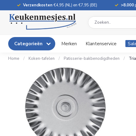
Verzendkosten
€4,95 (NL) en €7,95 (BE)
>8.000
p
Categorieën
Merken
Klantenservice
Sal
Home
/
Koken-tafelen
/
Patisserie-bakbenodigdheden
/
Tri