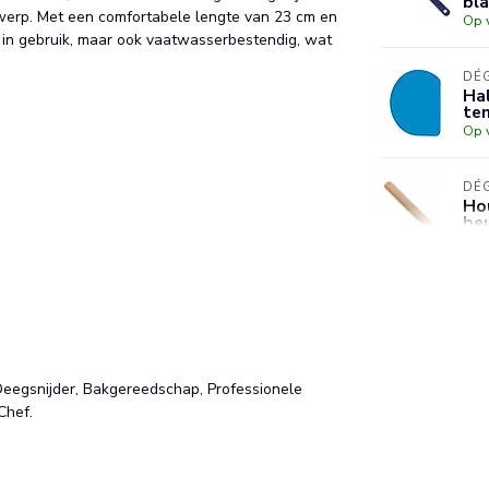
bl
werp. Met een comfortabele lengte van 23 cm en
Op 
k in gebruik, maar ook vaatwasserbestendig, wat
DÉ
Hal
te
Op 
DÉ
Hou
beu
Op 
DÉ
Hit
roe
bl
Op 
 Deegsnijder, Bakgereedschap, Professionele
Chef.