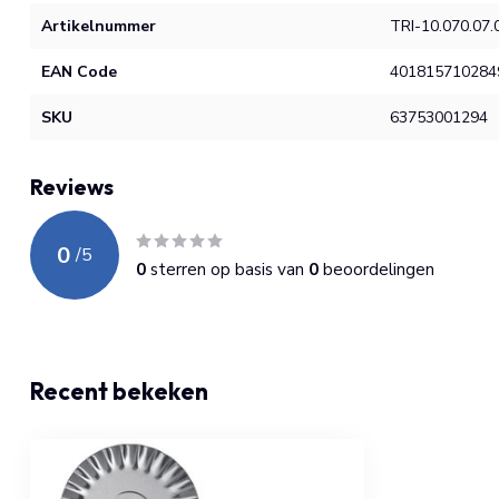
Artikelnummer
TRI-10.070.07.
EAN Code
401815710284
SKU
63753001294
Reviews
0
/
5
0
sterren op basis van
0
beoordelingen
Recent bekeken