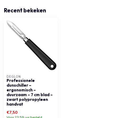
Recent bekeken
DÉGLON
Professionele
dunschiller –
ergonomisch –
duurzaam – 7 cm blad –
zwart polypropyleen
handvat
€7,50
Voor 23:59 uur besteld,