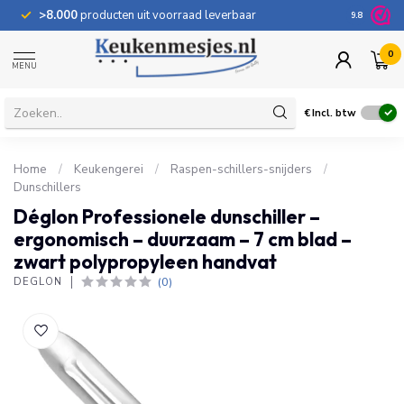
>8.000
producten uit voorraad leverbaar
100 dage
9.8
0
MENU
€
Incl. btw
Home
/
Keukengerei
/
Raspen-schillers-snijders
/
Dunschillers
Déglon Professionele dunschiller –
ergonomisch – duurzaam – 7 cm blad –
zwart polypropyleen handvat
(0)
DÉGLON