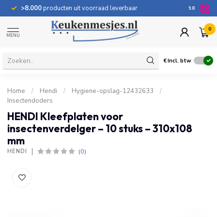
>8.000
producten uit voorraad leverbaar
100 dage
9.8
0
MENU
€
Incl. btw
Home
/
Hendi
/
Hygiene-opslag-12432633
/
Insectendoders
HENDI Kleefplaten voor
insectenverdelger – 10 stuks – 310x108
mm
(0)
HENDI