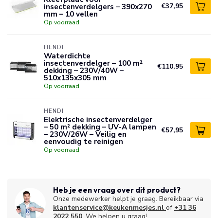
insectenverdelgers – 390x270
€37,95
mm – 10 vellen
Op voorraad
HENDI
Waterdichte
insectenverdelger – 100 m²
€110,95
dekking – 230V/40W –
510x135x305 mm
Op voorraad
HENDI
Elektrische insectenverdelger
– 50 m² dekking – UV-A lampen
€57,95
– 230V/26W – Veilig en
eenvoudig te reinigen
Op voorraad
Heb je een vraag over dit product?
Onze medewerker helpt je graag. Bereikbaar via
klantenservice@keukenmesjes.nl
of
+31 36
2022 550
. We helpen u graag!