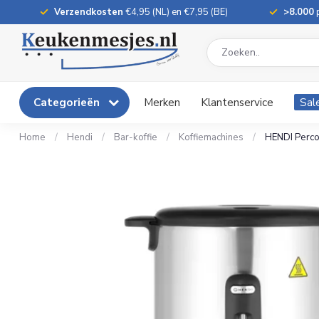
Verzendkosten
€4,95 (NL) en €7,95 (BE)
>8.000
p
Categorieën
Merken
Klantenservice
Sal
Home
/
Hendi
/
Bar-koffie
/
Koffiemachines
/
HENDI Percol