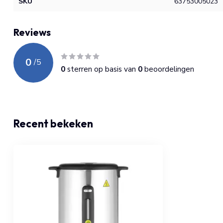
SKU
63753005023
Reviews
0
/
5
0
sterren op basis van
0
beoordelingen
Recent bekeken