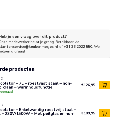
Heb je een vraag over dit product?
Onze medewerker helpt je graag. Bereikbaar via
klantenservice@keukenmesjes.nl
of
+31 36 2022 550
. We
helpen u graag!
rde producten
NDI
colator – 7L – roestvast staal – non-
€126,95
ip kraan – warmhoudfunctie
voorraad
NDI
colator – Enkelwandig roestvrij staal –
 – 230V/1500W – Met peilglas en non-
€189,95