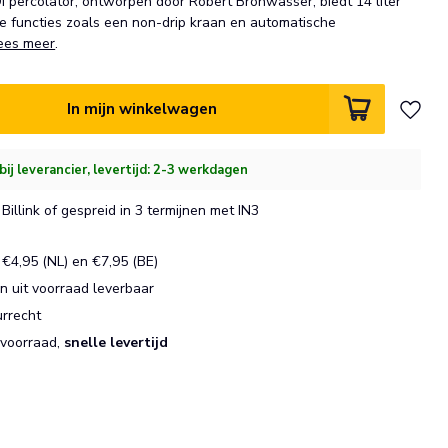
I percolator, ontworpen door Robert Bronwasser, biedt 14 liter
ge functies zoals een non-drip kraan en automatische
ees meer
.
In mijn winkelwagen
bij leverancier, levertijd: 2-3 werkdagen
Billink of gespreid in 3 termijnen met IN3
€4,95 (NL) en €7,95 (BE)
 uit voorraad leverbaar
urrecht
 voorraad,
snelle levertijd