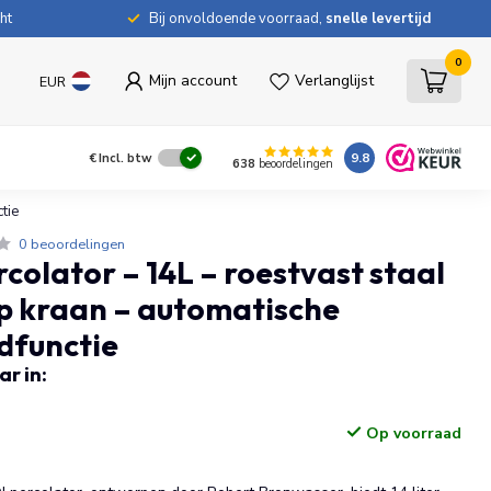
ht
Bij onvoldoende voorraad,
snelle levertijd
0
Mijn account
Verlanglijst
EUR
9.8
€
Incl. btw
638
beoordelingen
tie
0 beoordelingen
colator – 14L – roestvast staal
p kraan – automatische
functie
r in:
Op voorraad