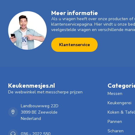
Meer informatie
Als u vragen heeft over onze producten o
klantenservicepagina. Hier vindt u onze be
veelgestelde vragen en verschillende mani
Klantenservice
Keukenmesjes.nl
Categori
De webwinkel met messcherpe prijzen
Messen
Keukengerei
Landbouwweg 22D
3899 BE Zeewolde
Koken & Tafe
Nederland
Pannen
Scharen
036 - 2022 550