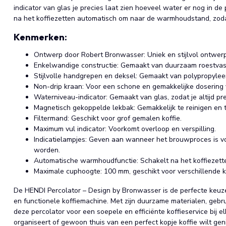
indicator van glas je precies laat zien hoeveel water er nog in de
na het koffiezetten automatisch om naar de warmhoudstand, zodat j
Kenmerken:
Ontwerp door Robert Bronwasser: Uniek en stijlvol ontwerp 
Enkelwandige constructie: Gemaakt van duurzaam roestvast
Stijlvolle handgrepen en deksel: Gemaakt van polypropyleen
Non-drip kraan: Voor een schone en gemakkelijke dosering v
Waterniveau-indicator: Gemaakt van glas, zodat je altijd pr
Magnetisch gekoppelde lekbak: Gemakkelijk te reinigen en t
Filtermand: Geschikt voor grof gemalen koffie.
Maximum vul indicator: Voorkomt overloop en verspilling.
Indicatielampjes: Geven aan wanneer het brouwproces is v
worden.
Automatische warmhoudfunctie: Schakelt na het koffiezet
Maximale cuphoogte: 100 mm, geschikt voor verschillende 
De HENDI Percolator – Design by Bronwasser is de perfecte keuze 
en functionele koffiemachine. Met zijn duurzame materialen, gebru
deze percolator voor een soepele en efficiënte koffieservice bij e
organiseert of gewoon thuis van een perfect kopje koffie wilt geni