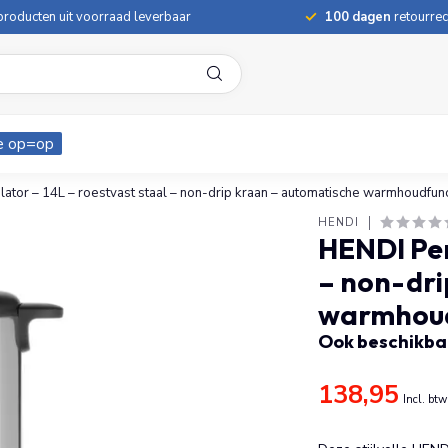
roducten uit voorraad leverbaar
100 dagen
retourrec
e op=op
ator – 14L – roestvast staal – non-drip kraan – automatische warmhoudfunc
HENDI
HENDI Per
– non-dri
warmhoud
Ook beschikbaa
138,95
Incl. btw