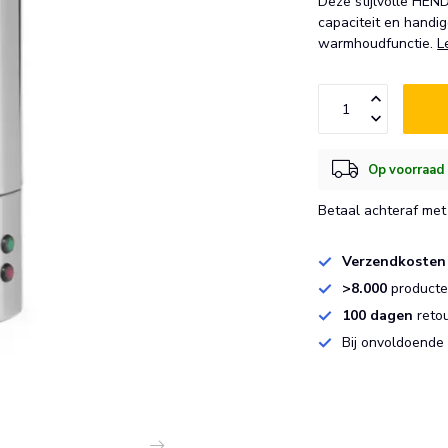
Deze stijlvolle HEND
capaciteit en handi
warmhoudfunctie.
L
Op voorraad 
Betaal achteraf met 
Verzendkosten
>8.000
producten
100 dagen
reto
Bij onvoldoende