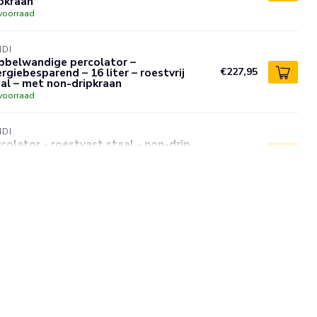
pkraan
voorraad
NDI
bbelwandige percolator –
rgiebesparend – 16 liter – roestvrij
€227,95
al – met non-dripkraan
voorraad
NDI
colator - roestvast staal - non-drip
an - 14L - taupe - automatisch
€170,95
rmhouden
voorraad