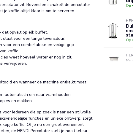
dri
 percolator zit. Bovendien schakelt de percolator
Op 
e koffie altijd klaar is om te serveren.
HE
Du
ene
dat opvalt op elk buffet.
sta
 staal voor een lange levensduur.
Op 
 voor een comfortabele en veilige grip.
an koffie.
HE
ecies weet hoeveel water er nog in zit.
Per
e verwijderen.
kra
wa
Op 
oltooid en wanneer de machine ontkalkt moet
ten automatisch om naar warmhouden.
kopjes en mokken.
voor iedereen die op zoek is naar een stijlvolle
iksvriendelijke functies en unieke ontwerp, zorgt
lk kopje koffie. Of je nu een groot evenement
eten, de HENDI Percolator stelt je nooit teleur.