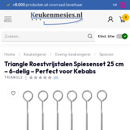
>8.000
producten uit voorraad leverbaar
100 dage
9.8
0
MENU
€
Incl. btw
Home
/
Keukengerei
/
Overig-keukengerei
/
Spiezen
Triangle Roestvrijstalen Spiesenset 25 cm
– 6-delig – Perfect voor Kebabs
(0)
TRIANGLE