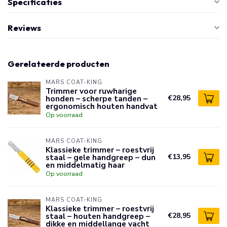
Specificaties
Reviews
Gerelateerde producten
MARS COAT-KING
Trimmer voor ruwharige
honden – scherpe tanden –
€28,95
ergonomisch houten handvat
Op voorraad
MARS COAT-KING
Klassieke trimmer – roestvrij
staal – gele handgreep – dun
€13,95
en middelmatig haar
Op voorraad
MARS COAT-KING
Klassieke trimmer – roestvrij
staal – houten handgreep –
€28,95
dikke en middellange vacht