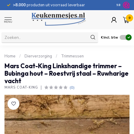
>8.000
producten uit voorraad leverbaar
100 dage
9.8
0
MENU
€
Incl. btw
Home
/
Dierverzorging
/
Trimmessen
Mars Coat-King Linkshandige trimmer –
Bubinga hout – Roestvrij staal – Ruwharige
vacht
(0)
MARS COAT-KING