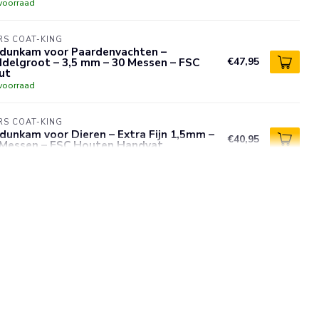
voorraad
S COAT-KING
tdunkam voor Paardenvachten –
delgroot – 3,5 mm – 30 Messen – FSC
€47,95
ut
voorraad
S COAT-KING
dunkam voor Dieren – Extra Fijn 1,5mm –
€40,95
 Messen – FSC Houten Handvat
voorraad
S COAT-KING
tdunkam voor Dierenvachten – Fijn 2,5mm
€29,95
12 Messen – Houten Handvat
voorraad