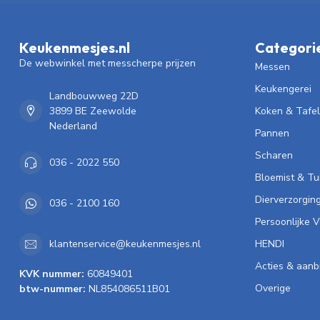
Keukenmesjes.nl
Categori
De webwinkel met messcherpe prijzen
Messen
Keukengerei
Landbouwweg 22D
3899 BE Zeewolde
Koken & Tafe
Nederland
Pannen
Scharen
036 - 2022 550
Bloemist & Tu
Dierverzorgin
036 - 2100 160
Persoonlijke 
HENDI
klantenservice@keukenmesjes.nl
Acties & aanb
KVK nummer:
60849401
Overige
btw-nummer:
NL854086511B01