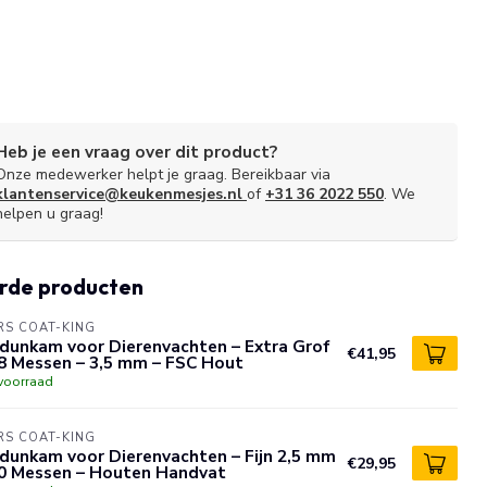
Heb je een vraag over dit product?
Onze medewerker helpt je graag. Bereikbaar via
klantenservice@keukenmesjes.nl
of
+31 36 2022 550
. We
helpen u graag!
rde producten
S COAT-KING
dunkam voor Dierenvachten – Extra Grof
€41,95
8 Messen – 3,5 mm – FSC Hout
voorraad
S COAT-KING
dunkam voor Dierenvachten – Fijn 2,5 mm
€29,95
10 Messen – Houten Handvat