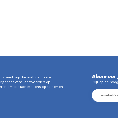
Abonneer j
f uw aankoop, bezoek dan onze
Blijf op de hoo
drijfsgegevens, antwoorden op
eren om contact met ons op te nemen.