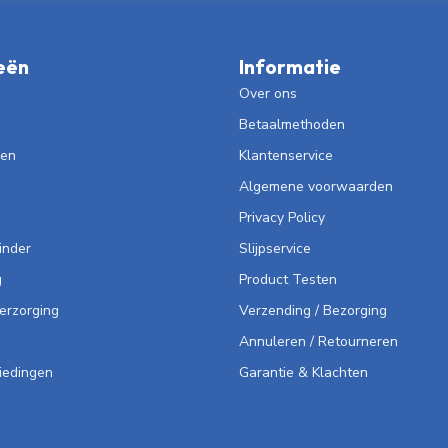
eën
Informatie
Over ons
Betaalmethoden
len
Klantenservice
Algemene voorwaarden
Privacy Policy
inder
Slijpservice
g
Product Testen
Verzorging
Verzending / Bezorging
Annuleren / Retourneren
iedingen
Garantie & Klachten