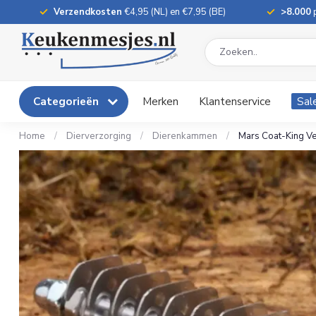
Verzendkosten
€4,95 (NL) en €7,95 (BE)
>8.000
p
Categorieën
Merken
Klantenservice
Sal
Home
/
Dierverzorging
/
Dierenkammen
/
Mars Coat-King Ve