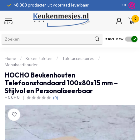
>8.000
producten uit voorraad leverbaar
100 dage
9.8
0
MENU
€
Incl. btw
Home
/
Koken-tafelen
/
Tafelaccessoires
/
Menukaarthouder
HOCHO Beukenhouten
Telefoonstandaard 100x80x15 mm –
Stijlvol en Personaliseerbaar
(0)
HOCHO